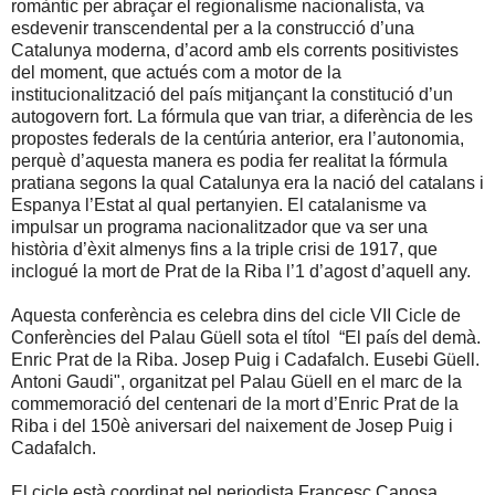
romàntic per abraçar el regionalisme nacionalista, va
esdevenir transcendental per a la construcció d’una
Catalunya moderna, d’acord amb els corrents positivistes
del moment, que actués com a motor de la
institucionalització del país mitjançant la constitució d’un
autogovern fort. La fórmula que van triar, a diferència de les
propostes federals de la centúria anterior, era l’autonomia,
perquè d’aquesta manera es podia fer realitat la fórmula
pratiana segons la qual Catalunya era la nació del catalans i
Espanya l’Estat al qual pertanyien. El catalanisme va
impulsar un programa nacionalitzador que va ser una
història d’èxit almenys fins a la triple crisi de 1917, que
inclogué la mort de Prat de la Riba l’1 d’agost d’aquell any.
Aquesta conferència es celebra dins del cicle VII Cicle de
Conferències del Palau Güell sota el títol “El país del demà.
Enric Prat de la Riba. Josep Puig i Cadafalch. Eusebi Güell.
Antoni Gaudi", organitzat pel Palau Güell en el marc de la
commemoració del centenari de la mort d’Enric Prat de la
Riba i del 150è aniversari del naixement de Josep Puig i
Cadafalch.
El cicle està coordinat pel periodista Francesc Canosa.