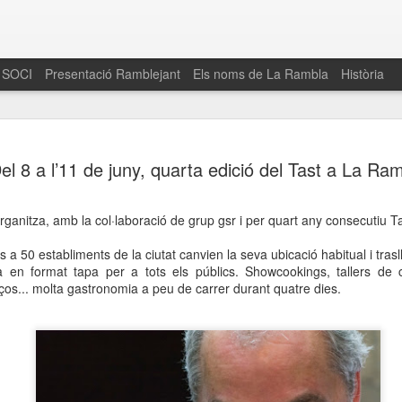
 SOCI
Presentació Ramblejant
Els noms de La Rambla
Història
El 16 de maig… Fem
MAR
el 8 a l’11 de juny, quarta edició del Tast a La Ra
30
La Rambla
Amics de La Rambla i la Fundació Esclerosi M
anitza, amb la col·laboració de grup gsr i per quart any consecutiu T
quarta edició del seu concurs de paelles solid
la població sobre l’esclerosi múltiple
ins a 50 establiments de la ciutat canvien la seva ubicació habitual i tr
 en format tapa per a tots els públics. Showcookings, tallers de c
Enguany el Concurs és un dels actes destac
olços... molta gastronomia a peu de carrer durant quatre dies.
del Gòtic
El dissabte 16 de maig tindrà lloc la quarta e
gastronòmic solidari ‘Fem Paelles a La Rambl
Fundació Esclerosi Múltiple i l’associació 
Aquesta iniciativa té el propòsit de donar visi
la societat sobre l’esclerosi múltiple, una mal