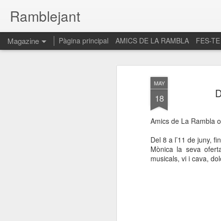
Ramblejant
Magazine
Pàgina principal
AMICS DE LA RAMBLA
FES-TE
MAY
D
18
Amics de La Rambla org
Del 8 a l’11 de juny, f
Mònica la seva oferta
musicals, vi i cava, d