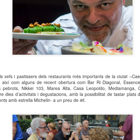
neurodegenerativa amb la qual conviuen 12.
Catalunya i que encara no té cura.
El concurs començarà a les 12 hores a La R
comptarà amb el patrocini de Oleaurum i Rep
els xefs i pastissers dels restaurants més importants de la ciutat –Cae
es-, així com alguns de recent obertura com Bar Ri Diagonal, Essen
 pebrots, Nikkei 103, Marea Alta, Casa Leopoldo, Mediamanga, Q
 dies d’activitats i degustacions, amb la possibilitat de tastar plats d
nts amb estrella Michelin- a un preu de 4€.