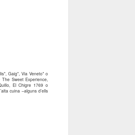
000 persones a
ambla Santa Mònica, i
sol.
lis*, Gaig*, Via Veneto* o
ce The Sweet Experience,
uillo, El Chigre 1769 o
’alta cuina –alguns d’ells