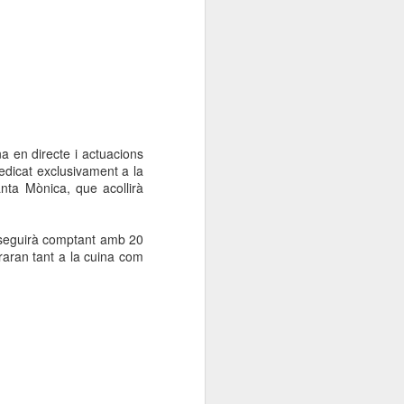
a en directe i actuacions
edicat exclusivament a la
anta Mònica, que acollirà
a seguirà comptant amb 20
aran tant a la cuina com