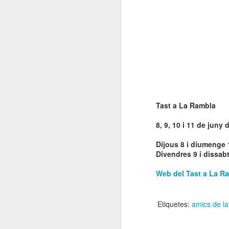
E
co
l'
co
Tast a La Rambla
N
8, 9, 10 i 11 de juny 
Dijous 8 i diumenge 
Un
Divendres 9 i dissabt
so
Web del Tast a La R
Es
i 
Etiquetes:
amics de l
L
N
D