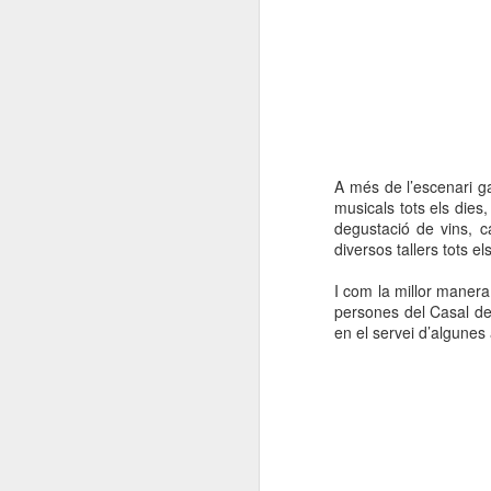
El
de
l'
mo
fe
El
el
A més de l’escenari ga
musicals tots els die
J
degustació de vins, ca
diversos tallers tots el
en
I com la millor maner
persones del Casal de
“L
en el servei d’algunes
mó
D