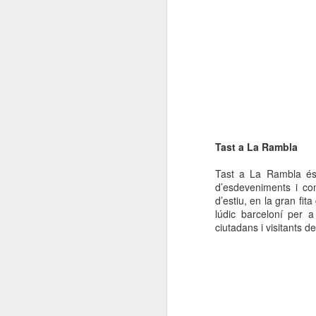
ac
(
D
J
pl
R
D
Tast a La Rambla
A
Tast a La Rambla és 
no
A
d’esdeveniments i com
or
d’estiu, en la gran fi
pe
lúdic barceloní per a
ciutadans i visitants d
El
Ge
l
Pl
N