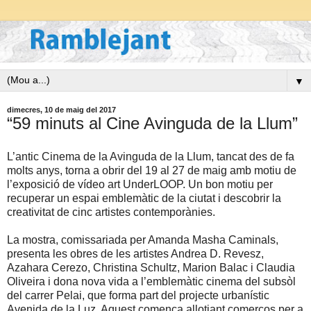
▼
dimecres, 10 de maig del 2017
“59 minuts al Cine Avinguda de la Llum”
L’antic Cinema de la Avinguda de la Llum, tancat des de fa
molts anys, torna a obrir del 19 al 27 de maig amb motiu de
l’exposició de vídeo art UnderLOOP. Un bon motiu per
recuperar un espai emblemàtic de la ciutat i descobrir la
creativitat de cinc artistes contemporànies.
La mostra, comissariada per Amanda Masha Caminals,
presenta les obres de les artistes Andrea D. Revesz,
Azahara Cerezo, Christina Schultz, Marion Balac i Claudia
Oliveira i dona nova vida a l’emblemàtic cinema del subsòl
del carrer Pelai, que forma part del projecte urbanístic
Avenida de la Luz. Aquest comença allotjant comerços per a