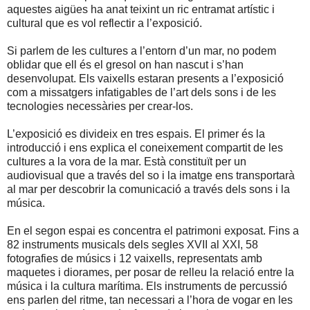
aquestes aigües ha anat teixint un ric entramat artístic i
cultural que es vol reflectir a l’exposició.
Si parlem de les cultures a l’entorn d’un mar, no podem
oblidar que ell és el gresol on han nascut i s’han
desenvolupat. Els vaixells estaran presents a l’exposició
com a missatgers infatigables de l’art dels sons i de les
tecnologies necessàries per crear-los.
L’exposició es divideix en tres espais. El primer és la
introducció i ens explica el coneixement compartit de les
cultures a la vora de la mar. Està constituït per un
audiovisual que a través del so i la imatge ens transportarà
al mar per descobrir la comunicació a través dels sons i la
música.
En el segon espai es concentra el patrimoni exposat. Fins a
82 instruments musicals dels segles XVII al XXI, 58
fotografies de músics i 12 vaixells, representats amb
maquetes i diorames, per posar de relleu la relació entre la
música i la cultura marítima. Els instruments de percussió
ens parlen del ritme, tan necessari a l’hora de vogar en les