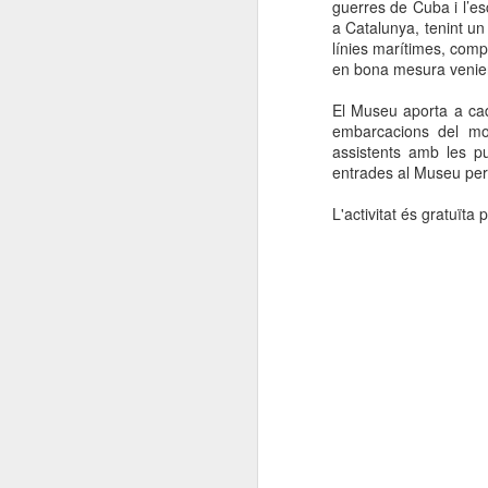
guerres de Cuba i l’es
a Catalunya, tenint un
línies marítimes, com
en bona mesura venien 
El Museu aporta a cad
embarcacions del mom
assistents amb les pu
entrades al Museu per 
L'activitat és gratuïta