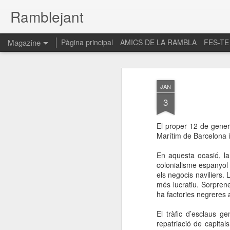
Ramblejant
Magazine
Pàgina principal
AMICS DE LA RAMBLA
FES-TE
JAN
3
El proper 12 de gener
Marítim de Barcelona i
En aquesta ocasió, la 
colonialisme espanyol 
els negocis naviliers. 
més lucratiu. Sorprene
ha factories negreres a
El tràfic d’esclaus g
repatriació de capital