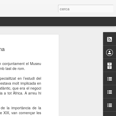
 Paelles a
na
últiple organitzen la
zen conjuntament el Museu
ari per sensibilitzar a
amb tast de rom.
cialitzat en l’estudi del
ats de la Festa Major
i estava molt implicada en
tlàntic, que era el negoci
 a tot Àfrica. A arreu hi
dició del concurs
a’, organitzat per la
Amics de La Rambla.
 de la importància de la
bilitat i conscienciar a
gle XIX, van començar les
altia