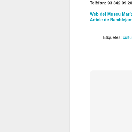
Telèfon: 93 342 99 2
El
de
Web del Museu Marí
l'
Article de Ramblejan
mo
fe
Etiquetes:
cultu
El
el
J
en
“L
mó
D