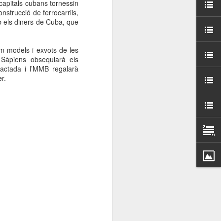
 capitals cubans tornessin
000 persones a
nstrucció de ferrocarrils,
b els diners de Cuba, que
ambla Santa Mònica, i
sol.
m models i exvots de les
 Sàpiens obsequiarà els
ractada i l’MMB regalarà
r.