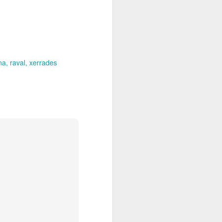
na
raval
xerrades