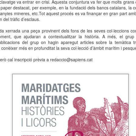
clavatge va entrar en crisi. Aquesta conjuntura va fer que molts grans
neurodegenerativa amb la qual conviuen 12.
 paper destacat, per exemple, en la fundació dels bancs catalans, la co
Catalunya i que encara no té cura.
panyies mineres, etc.Tot aquest procés es va finançar en gran part am
del tràfic d’esclaus.
El concurs començarà a les 12 hores a La R
comptarà amb el patrocini de Oleaurum i Rep
a xerrada una peça provinent dels fons de les seves col·leccions co
ent, que ajudaran a contextualitzar la història. A més, el grup
blicacions del grup on hagin aparegut articles sobre la temàtica t
conèixer més en profunditat la seva col·lecció d’àmbit marítim i pesque
 però cal inscripció prèvia a redaccio@sapiens.cat