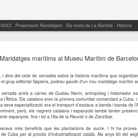
 SOCI
Presentació Ramblejant
Els noms de La Rambla
Història
El 16 de maig… Fem
MAR
Maridatges marítims al Museu Marítim de Barcelo
30
La Rambla
Amics de La Rambla i la Fundació Esclerosi M
, i dins del cicle de xerrades sobre la història marítima que organit
quarta edició del seu concurs de paelles solid
 el grup editorial Sàpiens, podreu gaudir d'un nou maridatge marítim 
la població sobre l’esclerosi múltiple
xerrada anirà a càrrec de Gustau Nerín, antropòleg i historiador espe
Enguany el Concurs és un dels actes destac
a l’Àfrica. Els catalans eren la primera comunitat comerciant a Cuba, 
del Gòtic
La seva especialització era el transport d’esclaus a banda i banda de l’A
ntment, però, els negrers catalans i espanyols també tenien presència
El dissabte 16 de maig tindrà lloc la quarta e
mb espanyols, fins i tot a l’illa de la Reunió o de Zanzíbar.
gastronòmic solidari ‘Fem Paelles a La Rambl
Fundació Esclerosi Múltiple i l’associació 
enerava més beneficis que les plantacions de sucre. I hi ha proves
Aquesta iniciativa té el propòsit de donar visi
s de Cuba per al procés d’industrialització català. Als anys 60 del se
la societat sobre l’esclerosi múltiple, una mal