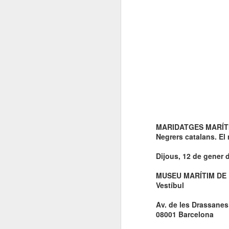
El 21 de març... Cap
MAR
5
Butaca buida
Cap Butaca Buida va néixer amb
un objectiu tant ambiciós com
possible: convertir Catalunya en la
capital mundial de les arts
escèniques. I ho hem aconseguit
gràcies al bo i millor que té aquest
país: la seva gent, la societat civil
J
que es mou cada vegada que té al
davant una fita històrica.
MARIDATGES MARÍTI
Sa
En aquesta tercera edició
Negrers catalans. El 
continuem volent omplir totes les
E
butaques dels teatres, ateneus i
Dijous, 12 de gener d
Te
centres cívics adherits. El proper
ha
dissabte 21 de març de 2026, que
MUSEU MARÍTIM DE
ha
no quedi cap butaca buida.
Vestíbul
le
Av. de les Drassanes
J
08001 Barcelona