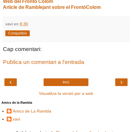
Web del Frontó Colom
Article de Ramblejant sobre el FrontóColom
xavi
en
8:30
Comparteix
Cap comentari:
Publica un comentari a l'entrada
‹
›
Inici
Visualitza la versió per a web
Amics de la Rambla
Amics de La Rambla
xavi