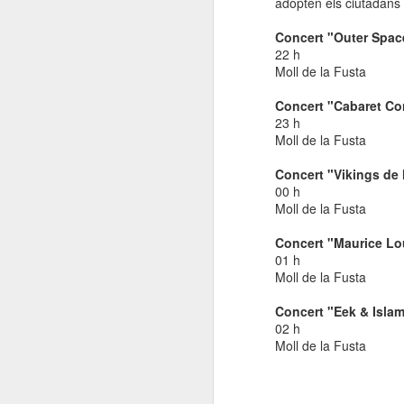
adopten els ciutadans 
El
de
Concert "Outer Space
l'
22 h
mo
Moll de la Fusta
fe
Concert "Cabaret Co
El
23 h
el
Moll de la Fusta
Concert "Vikings de 
J
00 h
Moll de la Fusta
en
Concert "Maurice Lo
01 h
“L
Moll de la Fusta
mó
Concert "Eek & Islam
02 h
Moll de la Fusta
D