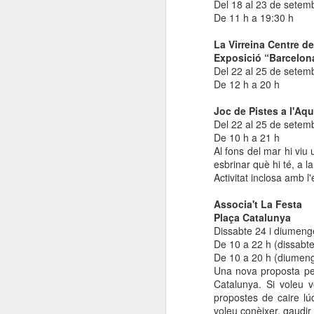
Del 18 al 23 de setem
De 11 h a 19:30 h
La Virreina Centre de
Exposició “Barcelona.
Del 22 al 25 de setem
De 12 h a 20 h
Joc de Pistes a l'Aq
Del 22 al 25 de setem
De 10 h a 21 h
Al fons del mar hi viu
esbrinar què hi té, a 
Activitat inclosa amb 
Associa't La Festa
Plaça Catalunya
Dissabte 24 i diumen
De 10 a 22 h (dissabte
De 10 a 20 h (diumen
Una nova proposta per
Catalunya. Si voleu 
propostes de caire lúd
voleu conèixer, gaudir 