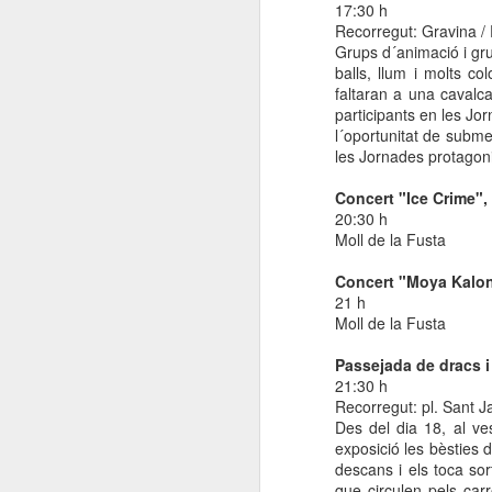
17:30 h
Recorregut: Gravina / 
R
Grups d´animació i gru
La
balls, llum i molts c
Sa
pú
faltaran a una cavalca
e
participants en les Jo
Ca
le
l´oportunitat de subme
Ju
les Jornades protagoni
0
el
Concert "Ice Crime",
20:30 h
Moll de la Fusta
N
Concert "Moya Kalon
21 h
Me
Moll de la Fusta
Aq
Passejada de dracs i
fo
21:30 h
e
Recorregut: pl. Sant J
re
Des del dia 18, al v
exposició les bèsties d
descans i els toca sor
que circulen pels car
N