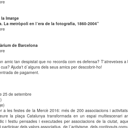
bre
neurodegenerativa amb la qual conviuen 12.
Catalunya i que encara no té cura.
 la Imatge
El concurs començarà a les 12 hores a La R
 La metròpoli en l´era de la fotografia, 1860-2004”
comptarà amb el patrocini de Oleaurum i Rep
bre
uàrium de Barcelona
bre
 un amic tan despistat que no recorda com es defensa? T'atreveixes a b
la cua? Ajuda't d´alguns dels seus amics per descobrir-ho!
l'entrada de pagament.
ge 25 de setembre
)
ge)
 a les festes de la Mercè 2016: més de 200 associacions i activitats
veure la plaça Catalunya transformada en un espai multiescenari a
ic i festiu pensades i executades per associacions de la ciutat, aque
i participar dels valors associatius, de l´activisme, dels continguts comu