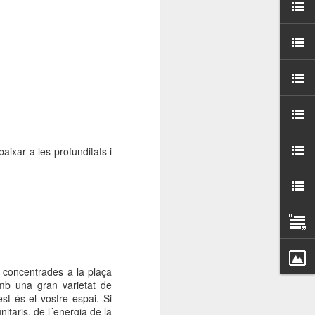
000 persones a
ambla Santa Mònica, i
sol.
aixar a les profunditats i
 concentrades a la plaça
mb una gran varietat de
st és el vostre espai. Si
nitaris, de l´energia de la