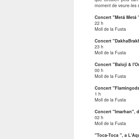
moment de veure-les s
La
Concert "Metá Metá "
pr
22 h
de
Moll de la Fusta
B
Concert "DakhaBrakh
A
23 h
C
Moll de la Fusta
La
Concert "Baloji & l'
00 h
N
Dr
Moll de la Fusta
Dr
Concert "Flamingods
m
1 h
Dr
Moll de la Fusta
"P
"P
Concert "Imarhan", d
fo
02 h
P
Moll de la Fusta
La
"Toca-Toca ", a L'A
M