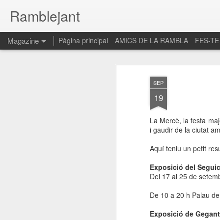
Ramblejant
Magazine
Pàgina principal
AMICS DE LA RAMBLA
FES-TE
SEP
19
La Mercè, la festa maj
i gaudir de la ciutat a
Aquí teniu un petit r
Exposició del Seguic
Del 17 al 25 de setem
De 10 a 20 h Palau de
Exposició de Gegant