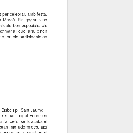
t per celebrar, amb festa,
la Mercè. Els gegants no
nvidats ben especials: els
 setmana i que, ara, tenen
e, on els participants en
 Bisbe i pl. Sant Jaume
ume s´han pogut veure en
stra, però, se´ls acaba el
estan mig adormides, així
es espurnes, aquest és el