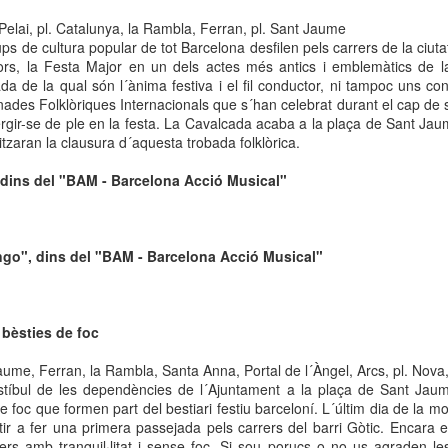
16
Adaptació per al públic infantil de 'Die Zauberflöte' de Mozart
Pelai, pl. Catalunya, la Rambla, Ferran, pl. Sant Jaume
EIAL CERCLE ARTÍSTIC
ps de cultura popular de tot Barcelona desfilen pels carrers de la ciuta
 petita flauta màgica celebra també 25 anys. Una adaptació per al
olors, la Festa Major en un dels actes més antics i emblemàtics de 
la Gòtica i Sala Güell
blic infantil de Die Zauberflöte de Mozart feta per Comediants que
da de la qual són l´ànima festiva i el fil conductor, ni tampoc uns co
ns acompa nya des de l’any 2000. L’ocellaire Papageno ens explica
rnades Folklòriques Internacionals que s´han celebrat durant el cap de
rrer Arcs 5
s extraordinàries aventures que viu al costat del príncep Tamino.
rgir-se de ple en la festa. La Cavalcada acaba a la plaça de Sant Jaum
nts volen rescatar la princesa Pamina, filla de la Reina de la Nit, a qui
tzaran la clausura d´aquesta trobada folklòrica.
8002.
 malvat Sarastro ha fet presonera.
 dins del "BAM - Barcelona Acció Musical"
"Ànima de mar" al Museu Marítim de Barcelona
OV
15
La Base Mini Barcelona és un dels referents per a la navegació a
go", dins del "BAM - Barcelona Acció Musical"
vela a tot el món i la base d'aquesta categoria més gran de la
diterrània.
uesta exposició vol mostrar el treball dels i les navegants que es
 bèsties de foc
rmen en aquest espai, i que participen a bord d'aquestes petites
mbarcacions, en algunes de les regates més importants del món,
aume, Ferran, la Rambla, Santa Anna, Portal de l´Àngel, Arcs, pl. Nova,
presentant la base i la ciutat de Barcelona.
estíbul de les dependències de l´Ajuntament a la plaça de Sant Ja
e foc que formen part del bestiari festiu barceloní. L´últim dia de la mo
tir a fer una primera passejada pels carrers del barri Gòtic. Encara 
Presentació de "Vida a l'Univers" a la Reial Acadèmia
rers amb tranquil·litat i sense foc. Si sou porucs o no us agraden l
OV