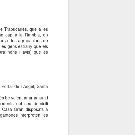
de Trabucaires, que a les
ran cap a la Rambla, on
lers o les agrupacions de
No és gens estrany que els
 ara nens i avis) que es
 Portal de l´Àngel, Santa
més bé veient anar amunt i
edents del seu domicili
 la Casa Gran disposats a
gantones interpreten les