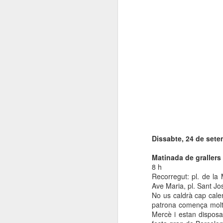
ac
(
D
J
pl
R
D
A
no
A
or
Dissabte, 24 de set
pe
Matinada de grallers
El
8 h
Ge
Recorregut: pl. de la
l
Ave Maria, pl. Sant Jo
No us caldrà cap calen
Pl
patrona comença molt d
Mercè i estan disposats
N