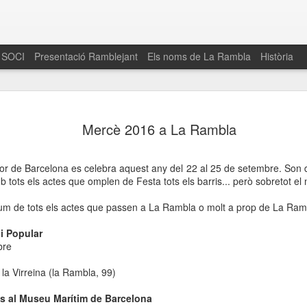
 SOCI
Presentació Ramblejant
Els noms de La Rambla
Història
El 16 de maig… Fem
MAR
Mercè 2016 a La Rambla
30
La Rambla
Amics de La Rambla i la Fundació Esclerosi M
or de Barcelona es celebra aquest any del 22 al 25 de setembre. Son d
quarta edició del seu concurs de paelles solid
mb tots els actes que omplen de Festa tots els barris... però sobretot el 
la població sobre l’esclerosi múltiple
esum de tots els actes que passen a La Rambla o molt a prop de La Ram
Enguany el Concurs és un dels actes destac
del Gòtic
i Popular
bre
El dissabte 16 de maig tindrà lloc la quarta e
gastronòmic solidari ‘Fem Paelles a La Rambl
 la Virreina (la Rambla, 99)
Fundació Esclerosi Múltiple i l’associació 
Aquesta iniciativa té el propòsit de donar visi
s al Museu Marítim de Barcelona
la societat sobre l’esclerosi múltiple, una mal