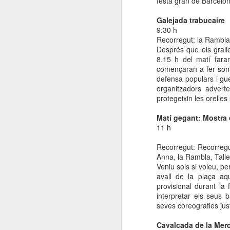
festa gran de Barcelon
Galejada trabucaire
E
9:30 h
co
Recorregut: la Rambla
l'
Després que els gralle
co
8.15 h del matí fara
començaran a fer sona
defensa populars i gue
organitzadors advert
protegeixin les orelles
N
Matí gegant: Mostra 
11 h
Recorregut: Recorregu
Un
Anna, la Rambla, Taller
so
Veniu sols si voleu, p
avall de la plaça aq
Es
provisional durant la
i 
interpretar els seus 
seves coreografies jus
L
Cavalcada de la Mer
N
D