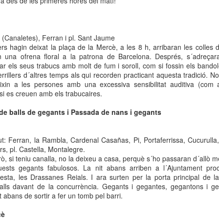
a des de les primeres hores del matí!
20
nova exposició del Museu de l'Eròtica de Barcelona
(MEB)
l Museu de l’Eròtica de Barcelona (MEB) presenta “Mans que creen
ssos: l'ofici portat a l'art eròtic”, una exposició que revela com
 (Canaletes), Ferran i pl. Sant Jaume
eròtica pot néixer tant de la mirada com del gest; tant de la imaginació
rs hagin deixat la plaça de la Mercè, a les 8 h, arribaran les colles 
m de la mà que treballa la matèria.
n una ofrena floral a la patrona de Barcelona. Després, s´adreça
r els seus trabucs amb molt de fum i soroll, com si fossin els bando
rrillers d´altres temps als qui recorden practicant aquesta tradició. 
eixin a les persones amb una excessiva sensibilitat auditiva (com
 si es creuen amb els trabucaires.
Liv saló anual d'art al Reial Cercle Artístic
OV
de balls de gegants i Passada de nans i gegants
17
Endinseu-vosen una experiència visual única amb les obres dels
artistes del Reial Cercel Artístic.
t: Ferran, la Rambla, Cardenal Casañas, Pi, Portaferrissa, Cucurulla,
a oportunitat per descobrir i connectar amb la visió personal dels
s, pl. Castella, Montalegre.
cis de l'entitat
erò, si teniu canalla, no la deixeu a casa, perquè s´ho passaran d´allò 
uests gegants fabulosos. La nit abans arriben a l´Ajuntament proc
 pot visitar del 24 de novembre al 12 de desembre de 2025 de 1' a 14
 festa, les Drassanes Reials. I ara surten per la porta principal de
de 15 a 20 h.
balls davant de la concurrència. Gegants i gegantes, gegantons i ge
t abans de sortir a fer un tomb pel barri.
IV SALÓ ANUAL D'ART AL REIAL CERCLE ARTÍSTIC
"La petita flauta mágica". Mozart al Petit Liceu
cè
OV
el 24 de novembre al 12 de desembre de 2025