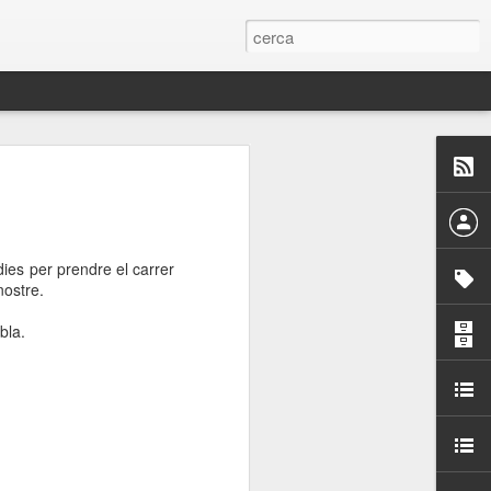
 Paelles a
últiple organitzen la
ies per prendre el carrer
ari per sensibilitzar a
nostre.
bla.
ats de la Festa Major
dició del concurs
a’, organitzat per la
Amics de La Rambla.
bilitat i conscienciar a
altia