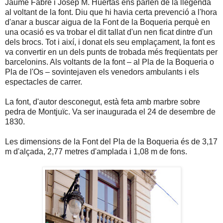
Jaume Fabre i Josep M. Huertas ens parlen de la llegenda
al voltant de la font. Diu que hi havia certa prevenció a l'hora
d'anar a buscar aigua de la Font de la Boqueria perquè en
una ocasió es va trobar el dit tallat d'un nen ficat dintre d'un
dels brocs. Tot i així, i donat els seu emplaçament, la font es
va convertir en un dels punts de trobada més freqüentats per
barcelonins. Als voltants de la font – al Pla de la Boqueria o
Pla de l'Os – sovintejaven els venedors ambulants i els
espectacles de carrer.
La font, d'autor desconegut, està feta amb marbre sobre
pedra de Montjuïc. Va ser inaugurada el 24 de desembre de
1830.
Les dimensions de la Font del Pla de la Boqueria és de 3,17
m d'alçada, 2,77 metres d'amplada i 1,08 m de fons.