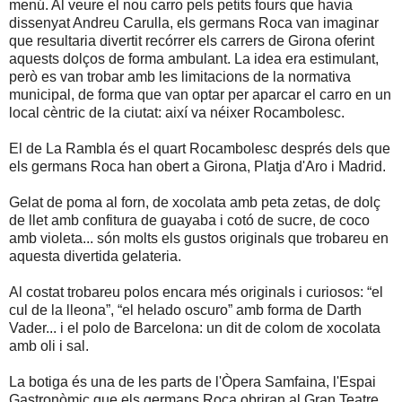
menú. Al veure el nou carro pels petits fours que havia
dissenyat Andreu Carulla, els germans Roca van imaginar
que resultaria divertit recórrer els carrers de Girona oferint
aquests dolços de forma ambulant. La idea era estimulant,
però es van trobar amb les limitacions de la normativa
municipal, de forma que van optar per aparcar el carro en un
local cèntric de la ciutat: així va néixer Rocambolesc.
El de La Rambla és el quart Rocambolesc després dels que
els germans Roca han obert a Girona, Platja d'Aro i Madrid.
Gelat de poma al forn, de xocolata amb peta zetas, de dolç
de llet amb confitura de guayaba i cotó de sucre, de coco
amb violeta... són molts els gustos originals que trobareu en
aquesta divertida gelateria.
Al costat trobareu polos encara més originals i curiosos: “el
cul de la lleona”, “el helado oscuro” amb forma de Darth
Vader... i el polo de Barcelona: un dit de colom de xocolata
amb oli i sal.
La botiga és una de les parts de l'Òpera Samfaina, l'Espai
Gastronòmic que els germans Roca obriran al Gran Teatre