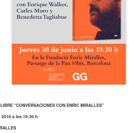
neurodegenerativa amb la qual conviuen 12.
Catalunya i que encara no té cura.
El concurs començarà a les 12 hores a La R
comptarà amb el patrocini de Oleaurum i Rep
LLIBRE “CONVERSACIONES CON ENRIC MIRALLES”
 2016 a les 19:30 h
IRALLES