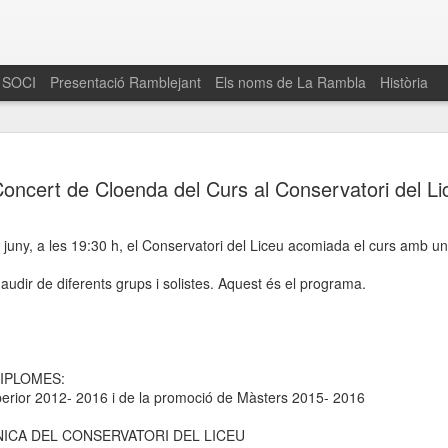
 SOCI
Presentació Ramblejant
Els noms de La Rambla
Història
El 16 de maig… Fem
MAR
oncert de Cloenda del Curs al Conservatori del Li
30
La Rambla
Amics de La Rambla i la Fundació Esclerosi M
e juny, a les 19:30 h, el Conservatori del Liceu acomiada el curs amb u
quarta edició del seu concurs de paelles solid
la població sobre l’esclerosi múltiple
audir de diferents grups i solistes. Aquest és el programa.
Enguany el Concurs és un dels actes destac
del Gòtic
El dissabte 16 de maig tindrà lloc la quarta e
IPLOMES:
gastronòmic solidari ‘Fem Paelles a La Rambl
rior 2012- 2016 i de la promoció de Màsters 2015- 2016
Fundació Esclerosi Múltiple i l’associació 
Aquesta iniciativa té el propòsit de donar visi
ICA DEL CONSERVATORI DEL LICEU
la societat sobre l’esclerosi múltiple, una mal