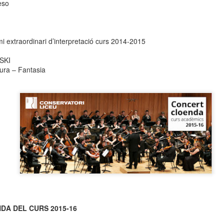
eso
neurodegenerativa amb la qual conviuen 12.
Catalunya i que encara no té cura.
El concurs començarà a les 12 hores a La R
mi extraordinari d’interpretació curs 2014-2015
comptarà amb el patrocini de Oleaurum i Rep
SKI
ura – Fantasia
DA DEL CURS 2015-16