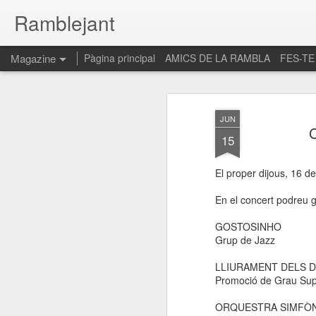
Ramblejant
Magazine
Pàgina principal
AMICS DE LA RAMBLA
FES-TE
JUN
C
15
El proper dijous, 16 d
En el concert podreu g
GOSTOSINHO
Grup de Jazz
LLIURAMENT DELS D
Promoció de Grau Supe
ORQUESTRA SIMFÒN