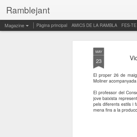
Ramblejant
Magazine
Pàgina principal
AMICS DE LA RAMBLA
FES-TE
MAY
Vi
23
El proper 26 de maig
Moliner acompanyada d'
El professor del Cons
jove baixista represe
pels diferents estils i
mena fins a la produc