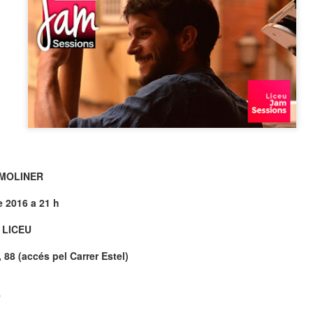
neurodegenerativa amb la qual conviuen 12.
Catalunya i que encara no té cura.
El concurs començarà a les 12 hores a La R
comptarà amb el patrocini de Oleaurum i Rep
 MOLINER
e 2016 a 21 h
 LICEU
 88 (accés pel Carrer Estel)
0