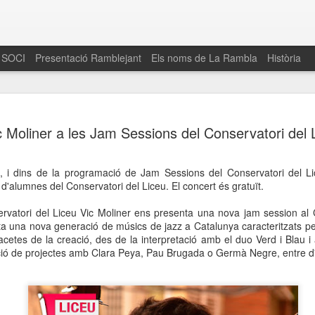
 SOCI
Presentació Ramblejant
Els noms de La Rambla
Història
El 16 de maig… Fem
MAR
c Moliner a les Jam Sessions del Conservatori del 
30
La Rambla
Amics de La Rambla i la Fundació Esclerosi M
, i dins de la programació de Jam Sessions del Conservatori del L
quarta edició del seu concurs de paelles solid
alumnes del Conservatori del Liceu. El concert és gratuït.
la població sobre l’esclerosi múltiple
ervatori del Liceu Vic Moliner ens presenta una nova jam session al 
Enguany el Concurs és un dels actes destac
nta una nova generació de músics de jazz a Catalunya caracteritzats p
del Gòtic
 facetes de la creació, des de la interpretació amb el duo Verd i Blau i
ció de projectes amb Clara Peya, Pau Brugada o Germà Negre, entre d'
El dissabte 16 de maig tindrà lloc la quarta e
gastronòmic solidari ‘Fem Paelles a La Rambl
Fundació Esclerosi Múltiple i l’associació 
Aquesta iniciativa té el propòsit de donar visi
la societat sobre l’esclerosi múltiple, una mal