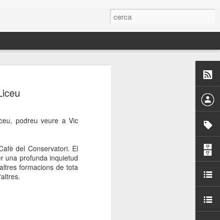
 Paelles a
Liceu
últiple organitzen la
iceu, podreu veure a Vic
ari per sensibilitzar a
Cafè del Conservatori. El
ats de la Festa Major
er una profunda inquietud
 altres formacions de tota
altres.
dició del concurs
a’, organitzat per la
Amics de La Rambla.
bilitat i conscienciar a
altia