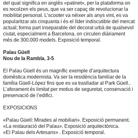
del qual significa en anglès «patinet», per la plataforma on
es recolzen els peus, que va ser capaç de revolucionar la
mobilitat personal. L’scooter va néixer als anys vint, es va
popularitzar als cinquanta i és el líder indiscutible del mercat
actual; forma part inseparable del decorat urbà de qualsevol
ciutat, especialment a Barcelona, on circulen diàriament
més de 300.000 models. Exposició temporal.
Palau Güell
Nou de la Rambla, 3-5
El Palau Güell és un magnífic exemple d’arquitectura
domèstica modernista. Va ser la residència familiar de la
família Güell-López fins que es va traslladar al Park Güell..
L’aforament és limitat per motius de seguretat, conservació i
preservació de l’edifici.
EXPOSICIONS
«Palau Güell: Mirades al mobiliari». Exposició permanent.
«La restauració del Palau». Exposició arquitectònica.
«El Palau dels Artesans» . Exposició temporal.