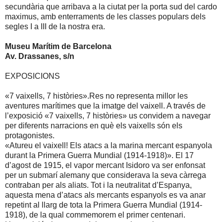
secundària que arribava a la ciutat per la porta sud del cardo
maximus, amb enterraments de les classes populars dels
segles I a III de la nostra era.
Museu Marítim de Barcelona
Av. Drassanes, s/n
EXPOSICIONS
«7 vaixells, 7 històries».Res no representa millor les
aventures marítimes que la imatge del vaixell. A través de
l’exposició «7 vaixells, 7 històries» us convidem a navegar
per diferents narracions en què els vaixells són els
protagonistes.
«Atureu el vaixell! Els atacs a la marina mercant espanyola
durant la Primera Guerra Mundial (1914-1918)». El 17
d’agost de 1915, el vapor mercant Isidoro va ser enfonsat
per un submarí alemany que considerava la seva càrrega
contraban per als aliats. Tot i la neutralitat d’Espanya,
aquesta mena d’atacs als mercants espanyols es va anar
repetint al llarg de tota la Primera Guerra Mundial (1914-
1918), de la qual commemorem el primer centenari.