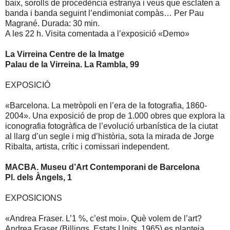
baix, sorolls de procedència estranya i veus que esclaten a
banda i banda seguint l’endimoniat compàs… Per Pau
Magrané. Durada: 30 min.
A les 22 h. Visita comentada a l’exposició «Demo»
La Virreina Centre de la Imatge
Palau de la Virreina. La Rambla, 99
EXPOSICIÓ
«Barcelona. La metròpoli en l’era de la fotografia, 1860-
2004». Una exposició de prop de 1.000 obres que explora la
iconografia fotogràfica de l’evolució urbanística de la ciutat
al llarg d’un segle i mig d’història, sota la mirada de Jorge
Ribalta, artista, crític i comissari independent.
MACBA. Museu d’Art Contemporani de Barcelona
Pl. dels Àngels, 1
EXPOSICIONS
«Andrea Fraser. L’1 %, c’est moi». Què volem de l’art?
Andrea Fraser (Billings, Estats Units, 1965) es planteja