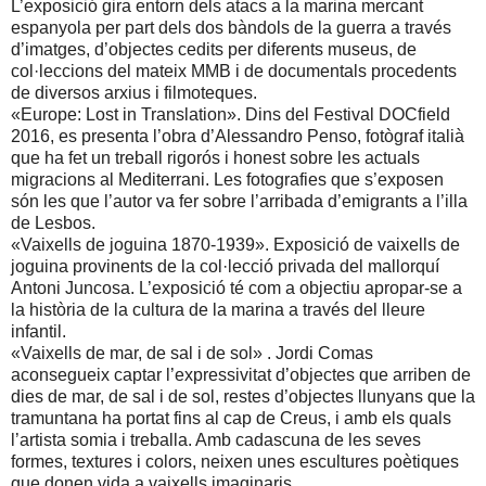
L’exposició gira entorn dels atacs a la marina mercant
espanyola per part dels dos bàndols de la guerra a través
d’imatges, d’objectes cedits per diferents museus, de
col·leccions del mateix MMB i de documentals procedents
de diversos arxius i filmoteques.
«Europe: Lost in Translation». Dins del Festival DOCfield
2016, es presenta l’obra d’Alessandro Penso, fotògraf italià
que ha fet un treball rigorós i honest sobre les actuals
migracions al Mediterrani. Les fotografies que s’exposen
són les que l’autor va fer sobre l’arribada d’emigrants a l’illa
de Lesbos.
«Vaixells de joguina 1870-1939». Exposició de vaixells de
joguina provinents de la col·lecció privada del mallorquí
Antoni Juncosa. L’exposició té com a objectiu apropar-se a
la història de la cultura de la marina a través del lleure
infantil.
«Vaixells de mar, de sal i de sol» . Jordi Comas
aconsegueix captar l’expressivitat d’objectes que arriben de
dies de mar, de sal i de sol, restes d’objectes llunyans que la
tramuntana ha portat fins al cap de Creus, i amb els quals
l’artista somia i treballa. Amb cadascuna de les seves
formes, textures i colors, neixen unes escultures poètiques
que donen vida a vaixells imaginaris.