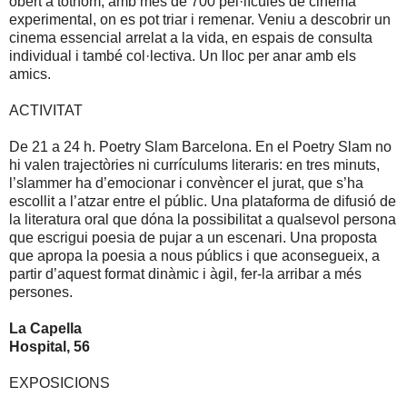
obert a tothom, amb més de 700 pel·lícules de cinema
experimental, on es pot triar i remenar. Veniu a descobrir un
cinema essencial arrelat a la vida, en espais de consulta
individual i també col·lectiva. Un lloc per anar amb els
amics.
ACTIVITAT
De 21 a 24 h. Poetry Slam Barcelona. En el Poetry Slam no
hi valen trajectòries ni currículums literaris: en tres minuts,
l’slammer ha d’emocionar i convèncer el jurat, que s’ha
escollit a l’atzar entre el públic. Una plataforma de difusió de
la literatura oral que dóna la possibilitat a qualsevol persona
que escrigui poesia de pujar a un escenari. Una proposta
que apropa la poesia a nous públics i que aconsegueix, a
partir d’aquest format dinàmic i àgil, fer-la arribar a més
persones.
La Capella
Hospital, 56
EXPOSICIONS