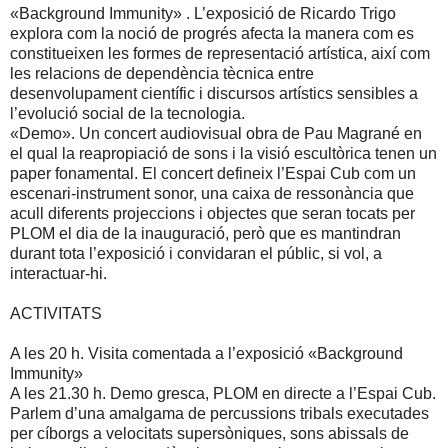
«Background Immunity» . L’exposició de Ricardo Trigo
explora com la noció de progrés afecta la manera com es
constitueixen les formes de representació artística, així com
les relacions de dependència tècnica entre
desenvolupament científic i discursos artístics sensibles a
l’evolució social de la tecnologia.
«Demo». Un concert audiovisual obra de Pau Magrané en
el qual la reapropiació de sons i la visió escultòrica tenen un
paper fonamental. El concert defineix l’Espai Cub com un
escenari-instrument sonor, una caixa de ressonància que
acull diferents projeccions i objectes que seran tocats per
PLOM el dia de la inauguració, però que es mantindran
durant tota l’exposició i convidaran el públic, si vol, a
interactuar-hi.
ACTIVITATS
A les 20 h. Visita comentada a l’exposició «Background
Immunity»
A les 21.30 h. Demo gresca, PLOM en directe a l’Espai Cub.
Parlem d’una amalgama de percussions tribals executades
per cíborgs a velocitats supersòniques, sons abissals de