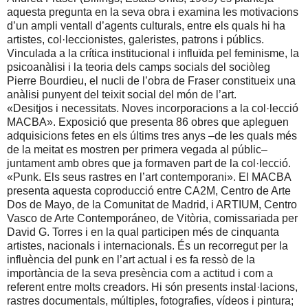
aquesta pregunta en la seva obra i examina les motivacions
d’un ampli ventall d’agents culturals, entre els quals hi ha
artistes, col·leccionistes, galeristes, patrons i públics.
Vinculada a la crítica institucional i influïda pel feminisme, la
psicoanàlisi i la teoria dels camps socials del sociòleg
Pierre Bourdieu, el nucli de l’obra de Fraser constitueix una
anàlisi punyent del teixit social del món de l’art.
«Desitjos i necessitats. Noves incorporacions a la col·lecció
MACBA». Exposició que presenta 86 obres que apleguen
adquisicions fetes en els últims tres anys –de les quals més
de la meitat es mostren per primera vegada al públic–
juntament amb obres que ja formaven part de la col·lecció.
«Punk. Els seus rastres en l’art contemporani». El MACBA
presenta aquesta coproducció entre CA2M, Centro de Arte
Dos de Mayo, de la Comunitat de Madrid, i ARTIUM, Centro
Vasco de Arte Contemporáneo, de Vitòria, comissariada per
David G. Torres i en la qual participen més de cinquanta
artistes, nacionals i internacionals. És un recorregut per la
influència del punk en l’art actual i es fa ressò de la
importància de la seva presència com a actitud i com a
referent entre molts creadors. Hi són presents instal·lacions,
rastres documentals, múltiples, fotografies, vídeos i pintura;