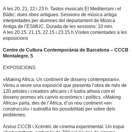
A les 20, 21, 22 i 23 h. Tastos musicals El Mediterrani i el
Bàltic: dues ribes antigues. Sessions de música antiga
interpretades per alumnes del departament de Música
Antiga de l’ESMUC. Durada de les sessions: 10 min.
A les 20.15, 21.15, 22.15 i 23.15 h.Visites comentades a les
exposicions
Centre de Cultura Contemporània de Barcelona – CCCB
Montalegre, 5
EXPOSICIONS
«Making Africa. Un continent de disseny contemporani».
Veniu a veure una exposició que presenta l’obra de més de
120 artistes i creadors africans i il·lustra alhora com el
disseny promou els canvis econòmics i polítics. «Making
Africa» parla, des de l’Àfrica, d’un nou continent «en
construcció» i subratlla les possibilitats per sobre dels
problemes.
Arxius CCCB i Xcèntric de cinema experimental. Un espai