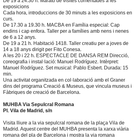
De 19 a 24.30 h. Marató de visites comentades a les
exposicions
Cada hora, introduccions de 30 minuts a les exposicions en
curs.
De 17.30 a 19.30 h. MACBA en Família especial: Cap
endins i cap enfora. Taller per a famílies amb nens i nenes
de 6 a 12 anys.
De 19 a 21 h. Habitació 1418. Taller creatiu per a joves de
14 a 18 anys dirigit per Fito Conesa.
A les 20 i 22 h. ESPECTACLE DE DANSA REM Direcció,
coreografia i instal·lació: Manuel Rodríguez. Intèrpret:
Manuel Rodríguez. Set musical: Pablo Esbert. Durada: 15
min.
Una activitat organitzada en col·laboració amb el Graner
dins del programa Creació & Museus, que vincula museus i
Fàbriques de creació de Barcelona.
MUHBA Via Sepulcral Romana
Pl. Vila de Madrid, s/n
Visita lliure a la via sepulcral romana de la plaça Vila de
Madrid. Aquest centre del MUHBA presenta la xarxa viària
romana del pla de Barcelona i mostra la via romana