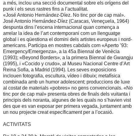
a més, inclou una secció documental sobre els orígens del
punk i els seus rastres fins a l’actualitat.
«José Antonio Hernández-Díez. No tinc por de cap mal».
José Antonio Hernández-Díez (Caracas, Veneçuela, 1964)
despunta dins l’escena internacional quan comença a
arrelar la idea de l’art contemporani com un llenguatge
global i es qüestiona el domini dels artistes europeus i nord-
americans. Participa en mostres cabdals com «Aperto ’93:
Emergency/Emergenza», a la 45a Biennal de Venècia
(1993); «Beyond Borders», a la primera Biennal de Gwangju
(1995), i «Cocido y crudo», al Museu Nacional Centre d’Art
Reina Sofia, a Madrid (1994). Les seves exposicions
inclouen fotografia, escultura, vídeo i dibuix; metafísica
combinada amb un humor adolescent; produccions de luxe
al costat de materials «pobres» no gens convencionals. «No
tinc por de cap mal» presenta obres de finals dels vuitanta i
principis dels noranta, algunes de les quals no s’havien vist
des que es van exposar per primera vegada, juntament amb
un nou projecte creat específicament per a l’ocasió.
ACTIVITATS