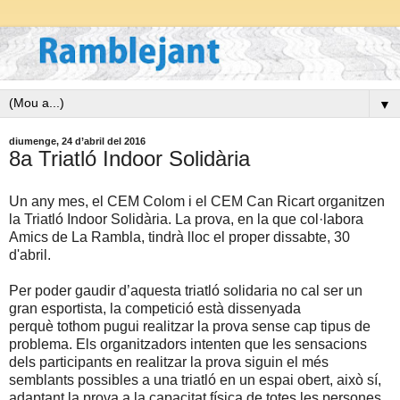
▼
diumenge, 24 d’abril del 2016
8a Triatló Indoor Solidària
Un any mes, el CEM Colom i el CEM Can Ricart organitzen
la Triatló Indoor Solidària. La prova, en la que col·labora
Amics de La Rambla, tindrà lloc el proper dissabte, 30
d'abril.
Per poder gaudir d’aquesta triatló solidaria no cal ser un
gran esportista, la competició està dissenyada
perquè tothom pugui realitzar la prova sense cap tipus de
problema. Els organitzadors intenten que les sensacions
dels participants en realitzar la prova siguin el més
semblants possibles a una triatló en un espai obert, això sí,
adaptant la prova a la capacitat física de totes les persones.