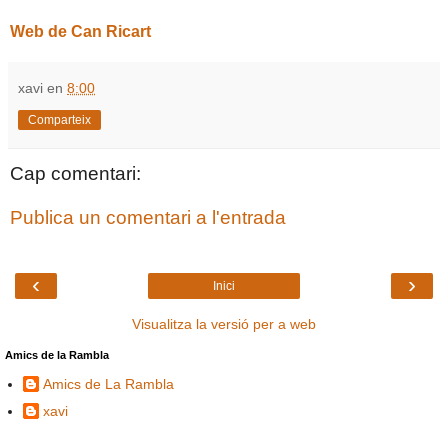
Web de Can Ricart
xavi
en
8:00
Comparteix
Cap comentari:
Publica un comentari a l'entrada
‹
›
Inici
Visualitza la versió per a web
Amics de la Rambla
Amics de La Rambla
xavi