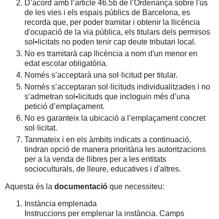
D’acord amb l’article 46.5b de l’Ordenança sobre l'ús
de les vies i els espais públics de Barcelona, es
recorda que, per poder tramitar i obtenir la llicència
d'ocupació de la via pública, els titulars dels permisos
sol•licitats no poden tenir cap deute tributari local.
No es tramitarà cap llicència a nom d'un menor en
edat escolar obligatòria.
Només s’acceptarà una sol·licitud per titular.
Només s’acceptaran sol·licituds individualitzades i no
s’admetran sol•licituds que incloguin més d’una
petició d’emplaçament.
No es garanteix la ubicació a l’emplaçament concret
sol·licitat.
Tanmateix i en els àmbits indicats a continuació,
tindran opció de manera prioritària les autoritzacions
per a la venda de llibres per a les entitats
socioculturals, de lleure, educatives i d'altres.
Aquesta és la
documentació
que necessiteu:
Instància emplenada
Instruccions per emplenar la instància. Camps