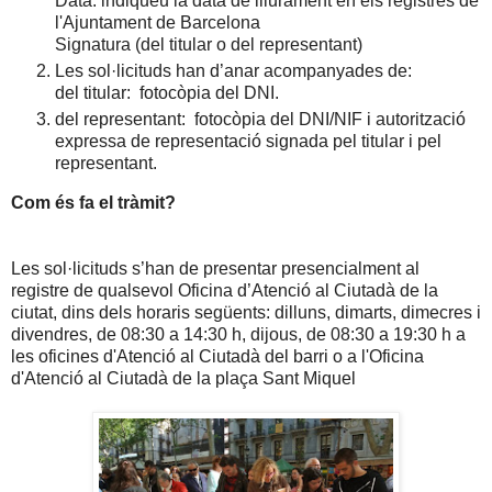
Data: indiqueu la data de lliurament en els registres de
l'Ajuntament de Barcelona
Signatura (del titular o del representant)
Les sol·licituds han d’anar acompanyades de:
del titular: fotocòpia del DNI.
del representant: fotocòpia del DNI/NIF i autorització
expressa de representació signada pel titular i pel
representant.
Com és fa el tràmit?
Les sol·licituds s’han de presentar presencialment al
registre de qualsevol Oficina d’Atenció al Ciutadà de la
ciutat, dins dels horaris següents: dilluns, dimarts, dimecres i
divendres, de 08:30 a 14:30 h, dijous, de 08:30 a 19:30 h a
les oficines d'Atenció al Ciutadà del barri o a l'Oficina
d'Atenció al Ciutadà de la plaça Sant Miquel