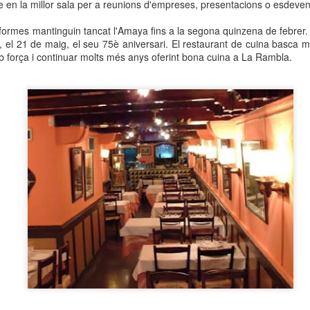
e en la millor sala per a reunions d'empreses, presentacions o esdeve
neurodegenerativa amb la qual conviuen 12.
Catalunya i que encara no té cura.
eformes mantinguin tancat l'Amaya fins a la segona quinzena de febrer. 
r, el 21 de maig, el seu 75è aniversari. El restaurant de cuina basca 
El concurs començarà a les 12 hores a La R
 força i continuar molts més anys oferint bona cuina a La Rambla.
comptarà amb el patrocini de Oleaurum i Rep