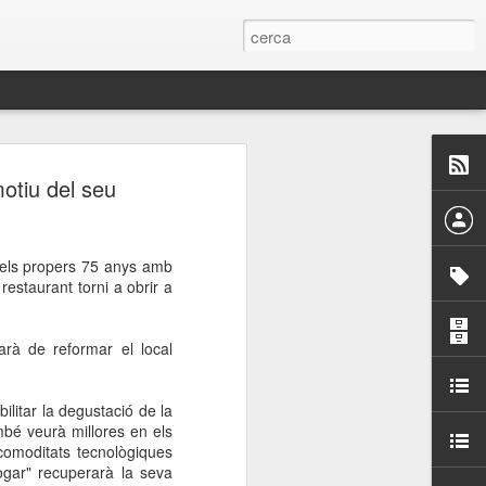
 Paelles a
otiu del seu
últiple organitzen la
r els propers 75 anys amb
ari per sensibilitzar a
restaurant torni a obrir a
ats de la Festa Major
arà de reformar el local
dició del concurs
ilitar la degustació de la
a’, organitzat per la
bé veurà millores en els
Amics de La Rambla.
comoditats tecnològiques
bilitat i conscienciar a
ogar" recuperarà la seva
altia