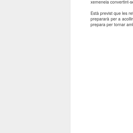
xemeneia convertint-s
Està previst que les r
prepararà per a acolli
prepara per tornar amb