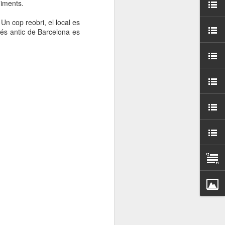
niments.
000 persones a
Un cop reobri, el local es
més antic de Barcelona es
ambla Santa Mònica, i
sol.