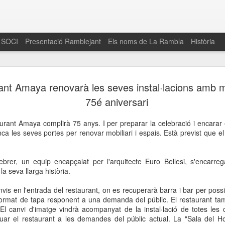
 SOCI
Presentació Ramblejant
Els noms de La Rambla
Història
El 16 de maig… Fem
MAR
rant Amaya renovarà les seves instal·lacions amb m
30
La Rambla
75é aniversari
Amics de La Rambla i la Fundació Esclerosi M
aurant Amaya complirà 75 anys. I per preparar la celebració i encara
quarta edició del seu concurs de paelles solid
nca les seves portes per renovar mobiliari i espais. Està previst que el 
la població sobre l’esclerosi múltiple
Enguany el Concurs és un dels actes destac
ebrer, un equip encapçalat per l'arquitecte Euro Bellesi, s'encarreg
del Gòtic
la seva llarga història.
El dissabte 16 de maig tindrà lloc la quarta e
vis en l'entrada del restaurant, on es recuperarà barra i bar per possib
gastronòmic solidari ‘Fem Paelles a La Rambl
ormat de tapa responent a una demanda del públic. El restaurant tam
Fundació Esclerosi Múltiple i l’associació 
l canvi d'imatge vindrà acompanyat de la instal·lació de totes les 
Aquesta iniciativa té el propòsit de donar visi
uar el restaurant a les demandes del públic actual. La "Sala del H
la societat sobre l’esclerosi múltiple, una mal