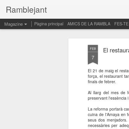
Ramblejant
Magazine
Pàgina principal
AMICS DE LA RAMBLA
FES-TE
El restau
FEB
7
El 21 de maig el rest
força, el restaurant ta
finals de febrer.
Al llarg del mes de f
preservant l'essència i 
La reforma portarà can
cuina de l'Amaya en f
seus dos menjadors. E
necessàries per adeq