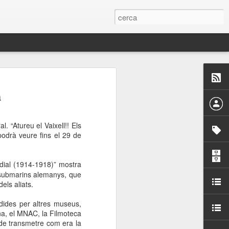
 Paelles a
a
últiple organitzen la
 “Atureu el Vaixell!! Els
ari per sensibilitzar a
odrà veure fins el 29 de
ats de la Festa Major
ndial (1914-1918)” mostra
s submarins alemanys, que
ls aliats.
dició del concurs
a’, organitzat per la
edides per altres museus,
Amics de La Rambla.
ona, el MNAC, la Filmoteca
bilitat i conscienciar a
 de transmetre com era la
altia