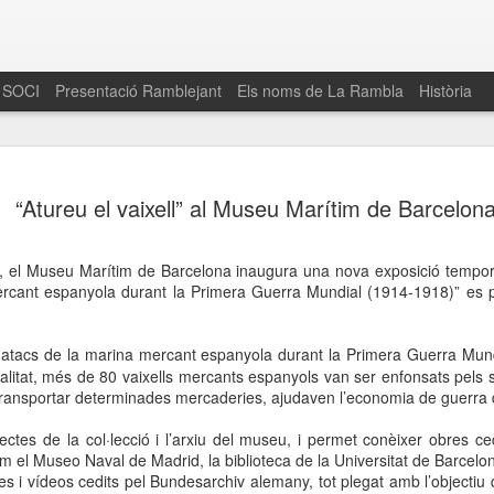
 SOCI
Presentació Ramblejant
Els noms de La Rambla
Història
El 16 de maig… Fem
MAR
“Atureu el vaixell” al Museu Marítim de Barcelon
30
La Rambla
Amics de La Rambla i la Fundació Esclerosi M
, el Museu Marítim de Barcelona inaugura una nova exposició temporal.
quarta edició del seu concurs de paelles solid
rcant espanyola durant la Primera Guerra Mundial (1914-1918)” es p
la població sobre l’esclerosi múltiple
Enguany el Concurs és un dels actes destac
Els atacs de la marina mercant espanyola durant la Primera Guerra Mu
del Gòtic
tralitat, més de 80 vaixells mercants espanyols van ser enfonsats pel
ransportar determinades mercaderies, ajudaven l’economia de guerra de
El dissabte 16 de maig tindrà lloc la quarta e
gastronòmic solidari ‘Fem Paelles a La Rambl
ectes de la col·lecció i l’arxiu del museu, i permet conèixer obres c
Fundació Esclerosi Múltiple i l’associació 
 com el Museo Naval de Madrid, la biblioteca de la Universitat de Barcel
Aquesta iniciativa té el propòsit de donar visi
s i vídeos cedits pel Bundesarchiv alemany, tot plegat amb l’objectiu
la societat sobre l’esclerosi múltiple, una mal