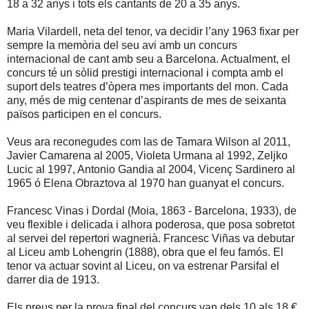
18 a 32 anys i tots els cantants de 20 a 35 anys.
Maria Vilardell, neta del tenor, va decidir l’any 1963 fixar per
sempre la memòria del seu avi amb un concurs
internacional de cant amb seu a Barcelona. Actualment, el
concurs té un sòlid prestigi internacional i compta amb el
suport dels teatres d’òpera mes importants del mon. Cada
any, més de mig centenar d’aspirants de mes de seixanta
països participen en el concurs.
Veus ara reconegudes com las de Tamara Wilson al 2011,
Javier Camarena al 2005, Violeta Urmana al 1992, Zeljko
Lucic al 1997, Antonio Gandia al 2004, Vicenç Sardinero al
1965 ó Elena Obraztova al 1970 han guanyat el concurs.
Francesc Vinas i Dordal (Moia, 1863 - Barcelona, 1933), de
veu flexible i delicada i alhora poderosa, que posa sobretot
al servei del repertori wagnerià. Francesc Viñas va debutar
al Liceu amb Lohengrin (1888), obra que el feu famós. El
tenor va actuar sovint al Liceu, on va estrenar Parsifal el
darrer dia de 1913.
Els preus per la prova final del concurs van dels 10 als 18 €