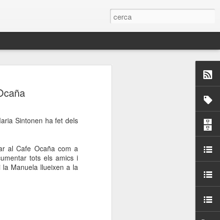
 Paelles a
 Ocaña
últiple organitzen la
ria Sintonen ha fet dels
ari per sensibilitzar a
llar al Cafe Ocaña com a
ats de la Festa Major
umentar tots els amics i
 la Manuela llueixen a la
dició del concurs
a’, organitzat per la
Amics de La Rambla.
bilitat i conscienciar a
altia