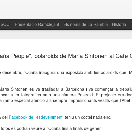
 SOCI
Presentació Ramblejant
Els noms de La Rambla
Història
El 16 de maig… Fem
MAR
aña People”, polaroids de Maria Sintonen al Cafe
30
La Rambla
Amics de La Rambla i la Fundació Esclerosi M
de desembre, l'Ocaña inaugura una exposició amb les polaroids que Ma
quarta edició del seu concurs de paelles solid
.
la població sobre l’esclerosi múltiple
 Maria Sintonen es va traslladar a Barcelona i va començar a treba
Enguany el Concurs és un dels actes destac
çar a fer fotografies amb una càmera Polaroid. El projecte era doc
del Gòtic
a (amb especial atenció als sempre impressionants vestits que l'Abel i
.
El dissabte 16 de maig tindrà lloc la quarta e
gastronòmic solidari ‘Fem Paelles a La Rambl
ta del
Facebook de l'esdeveniment
, teniu un còctel nadalenc.
Fundació Esclerosi Múltiple i l’associació 
Aquesta iniciativa té el propòsit de donar visi
es fotos es podran veure a l'Ocaña fins a finals de gener.
la societat sobre l’esclerosi múltiple, una mal