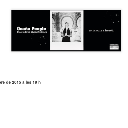
neurodegenerativa amb la qual conviuen 12.
Catalunya i que encara no té cura.
El concurs començarà a les 12 hores a La R
comptarà amb el patrocini de Oleaurum i Rep
re de 2015 a les 19 h