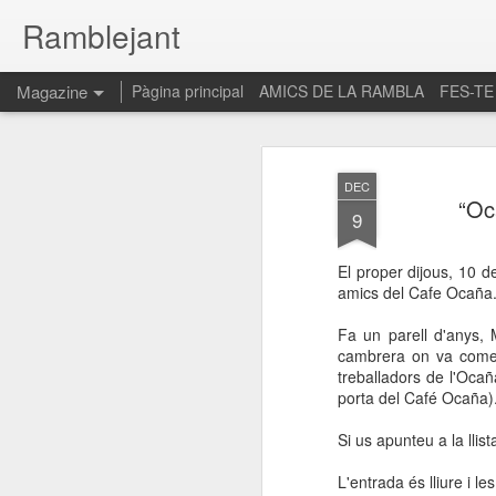
Ramblejant
Magazine
Pàgina principal
AMICS DE LA RAMBLA
FES-TE
DEC
“Oc
9
El proper dijous, 10 
amics del Cafe Ocaña
Fa un parell d'anys,
cambrera on va comen
treballadors de l'Ocañ
porta del Café Ocaña)
Si us apunteu a la llis
L'entrada és lliure i l