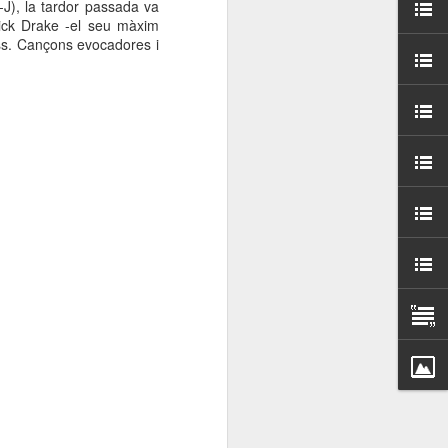
J), la tardor passada va
000 persones a
 Nick Drake -el seu màxim
ass. Cançons evocadores i
ambla Santa Mònica, i
sol.