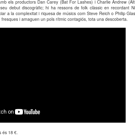
amb els productors Dan Carey (Bat For Lashes) i Charlie Andrew (Alt-
neurodegenerativa amb la qual conviuen 12.
 el seu debut discogràfic; hi ha ressons de folk clàssic en recordant
Catalunya i que encara no té cura.
ciar a la complexitat i riquesa de músics com Steve Reich o Philip Gl
 fresques i amaguen un pols rítmic contagiós, tota una descoberta.
El concurs començarà a les 12 hores a La R
comptarà amb el patrocini de Oleaurum i Rep
s és 18 €.