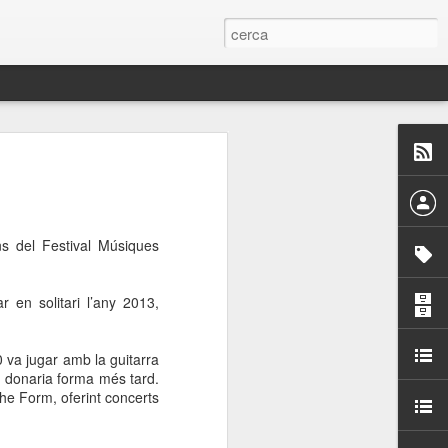
 Paelles a
últiple organitzen la
s del Festival Músiques
ari per sensibilitzar a
 en solitari l’any 2013,
ats de la Festa Major
 va jugar amb la guitarra
dició del concurs
hi donaria forma més tard.
a’, organitzat per la
he Form, oferint concerts
Amics de La Rambla.
bilitat i conscienciar a
altia