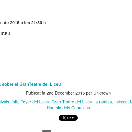
 Museu de l’Eròtica de Barcelona (MEB) celebra el Dia Internacional
l Fetitxisme, que té lloc el pròxim 16 de gener, amb la inauguració de
exposició “Picasso. Dalí. Fetitxisme. El simbolisme del desig”, una
stra que proposa una lectura cultural, històrica i sexològica del
e de 2015 a les 21:30 h
titxisme a través de dos grans referents de la història de l'art.
LICEU
 Dia Internacional del Fetitxisme va néixer al Regne Unit al 2008 sota
 nom National Fetish Day i, posteriorment, es va internacionalitzar.
La Rambla Film Festival Barcelona
AN
9
Del 16 al 23 de gener de 2026 La Rambla acollirà una mostra
0
internacional de cinema que neix amb la intenció de convertir-se
 un dels festivals de referència a la nostra ciutat.
t sobre el GranTeatre del Liceu
a Rambla Film Festival Barcelona” presentarà pel·lícules de tot el
Publicat fa
2nd December 2015
per Unknown
n i mostrarà el cinema barceloní i la seva història al mon.
tivals
folk
Foyer del Liceu
Gran Teatre del Liceu
la rambla
música
M
Rambla dels Caputxins
Activitats de Nadal a La Rambla
EC
11