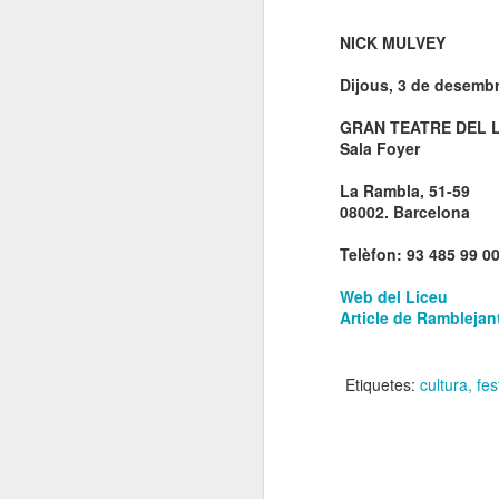
El
de
NICK MULVEY
l'
mo
Dijous, 3 de desembr
fe
GRAN TEATRE DEL 
El
Sala Foyer
el
La Rambla, 51-59
08002. Barcelona
J
Telèfon: 93 485 99 0
en
Web del Liceu
Article de Ramblejan
“L
mó
Etiquetes:
cultura
fes
D