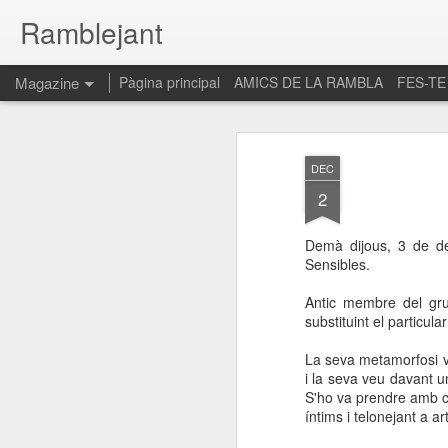
Ramblejant
Magazine
Pàgina principal
AMICS DE LA RAMBLA
FES-TE
DEC
2
Demà dijous, 3 de de
Sensibles.
Antic membre del grup
substituint el particu
La seva metamorfosi v
i la seva veu davant u
S'ho va prendre amb ca
íntims i telonejant a 