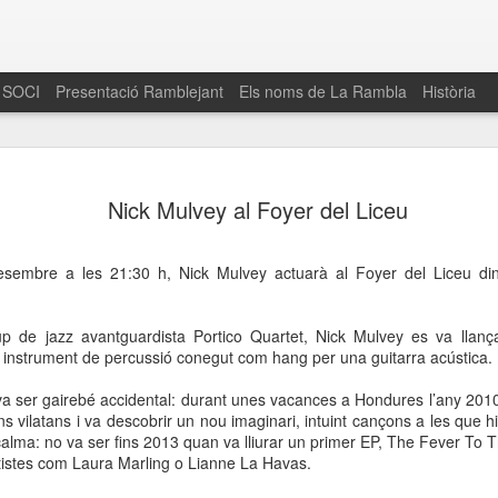
 SOCI
Presentació Ramblejant
Els noms de La Rambla
Història
El 16 de maig… Fem
MAR
Nick Mulvey al Foyer del Liceu
30
La Rambla
Amics de La Rambla i la Fundació Esclerosi M
sembre a les 21:30 h, Nick Mulvey actuarà al Foyer del Liceu din
quarta edició del seu concurs de paelles solid
la població sobre l’esclerosi múltiple
 de jazz avantguardista Portico Quartet, Nick Mulvey es va llançar
Enguany el Concurs és un dels actes destac
lar instrument de percussió conegut com hang per una guitarra acústica.
del Gòtic
a ser gairebé accidental: durant unes vacances a Hondures l’any 2010
El dissabte 16 de maig tindrà lloc la quarta e
ns vilatans i va descobrir un nou imaginari, intuint cançons a les que 
gastronòmic solidari ‘Fem Paelles a La Rambl
lma: no va ser fins 2013 quan va lliurar un primer EP, The Fever To T
Fundació Esclerosi Múltiple i l’associació 
artistes com Laura Marling o Lianne La Havas.
Aquesta iniciativa té el propòsit de donar visi
la societat sobre l’esclerosi múltiple, una mal