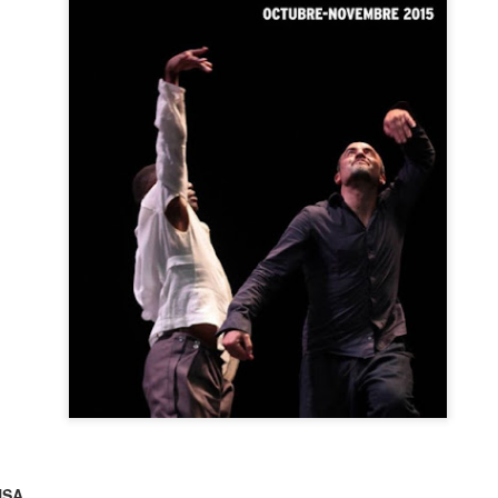
neurodegenerativa amb la qual conviuen 12.
Catalunya i que encara no té cura.
El concurs començarà a les 12 hores a La R
comptarà amb el patrocini de Oleaurum i Rep
NSA