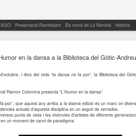
 SOCI
Presentació Ramblejant
Els noms de La Rambla
Història
El 16 de maig… Fem
MAR
Humor en la dansa a la Biblioteca del Gòtic-Andreu
30
La Rambla
Amics de La Rambla i la Fundació Esclerosi M
d'octubre, i dins del cicle “la dansa no fa por”, la Biblioteca del Gò
quarta edició del seu concurs de paelles solid
.
la població sobre l’esclerosi múltiple
eògraf Ramon Colomina presenta “L'Humor en la dansa”
Enguany el Concurs és un dels actes destac
del Gòtic
fa por”, que aquest any arriba a la sisena edició és un marc on divers
ndències actuals d'aquesta disciplina en un seguit de xerrades.
El dissabte 16 de maig tindrà lloc la quarta e
diversos punts de vista i les vivències d'artistes de diferents generac
gastronòmic solidari ‘Fem Paelles a La Rambl
a en un moment de canvi de paradigma.
Fundació Esclerosi Múltiple i l’associació 
Aquesta iniciativa té el propòsit de donar visi
la societat sobre l’esclerosi múltiple, una mal