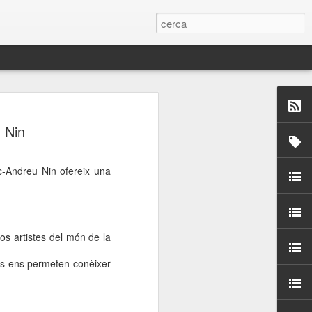
 Paelles a
 Nin
últiple organitzen la
tic-Andreu Nin ofereix una
ari per sensibilitzar a
ats de la Festa Major
os artistes del món de la
dició del concurs
ions ens permeten conèixer
a’, organitzat per la
Amics de La Rambla.
bilitat i conscienciar a
altia