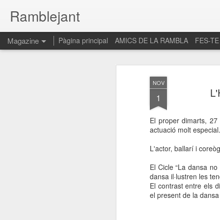
Ramblejant
Magazine
Pàgina principal
AMICS DE LA RAMBLA
FES-TE
NOV
L'
1
El proper dimarts, 27 
actuació molt especial
L'actor, ballarí i cor
El Cicle “La dansa no 
dansa il·lustren les te
El contrast entre els 
el present de la dans