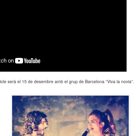
neurodegenerativa amb la qual conviuen 12.
Catalunya i que encara no té cura.
El concurs començarà a les 12 hores a La R
comptarà amb el patrocini de Oleaurum i Rep
cicle serà el 15 de desembre amb el grup de Barcelona “Viva la novia”.