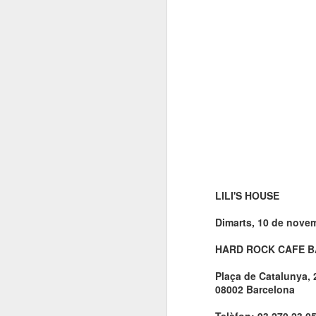
El 21 de març... Cap
MAR
5
Butaca buida
Cap Butaca Buida va néixer amb
un objectiu tant ambiciós com
possible: convertir Catalunya en la
capital mundial de les arts
escèniques. I ho hem aconseguit
gràcies al bo i millor que té aquest
país: la seva gent, la societat civil
J
que es mou cada vegada que té al
davant una fita històrica.
Sa
En aquesta tercera edició
continuem volent omplir totes les
LILI'S HOUSE
E
butaques dels teatres, ateneus i
Te
centres cívics adherits. El proper
Dimarts, 10 de novem
ha
dissabte 21 de març de 2026, que
ha
no quedi cap butaca buida.
HARD ROCK CAFE 
le
Plaça de Catalunya, 
08002 Barcelona
J