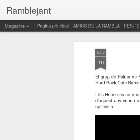
Ramblejant
Magazine
Pàgina principal
AMICS DE LA RAMBLA
FES-TE
NOV
10
El grup de Palma de Ma
Hard Rock Cafe Barcelo
Lili's House és un duet
d'aquest any venen a 
optimista.