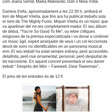
com Joana Serrat, Maika Makowski, Izah o Maïa Vidal.
Darrera d'ella, aproximadament a les 22:30 h, arribarà el
torn de Miquel Vilella, que fins ara ha publicat treballs sota
el nom de The Mighty Fools. Miquel Vilella és un músic que
va aparèixer del no-res completament madur. El seu àlbum
de debut, “You’re So Good To Me”, va rebre crítiques
elogioses de la premsa especialitzada i va donar a conèixer
un músic àgil, expert arranjador de veus i un col·leccionista
devot de sons no identificables en un panorama musical
erm. El seu treball ha estat sempre estrany, però accessible,
detallista, però mai ornamental; personal, però despullat de
tot narcisisme. En aquest concert presentarà el seu darrer
treball “ Després del Món – Farewell, Dear Towerman”,
El preu de les entrades és de 12 €