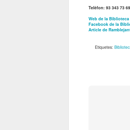
El 21 de març... Cap
MAR
Telèfon: 93 343 73 6
5
Butaca buida
Web de la Biblioteca
Cap Butaca Buida va néixer amb
Facebook de la Bibl
un objectiu tant ambiciós com
Article de Ramblejan
possible: convertir Catalunya en la
capital mundial de les arts
escèniques. I ho hem aconseguit
Etiquetes:
Bibliote
gràcies al bo i millor que té aquest
país: la seva gent, la societat civil
J
que es mou cada vegada que té al
davant una fita històrica.
Sa
En aquesta tercera edició
continuem volent omplir totes les
E
butaques dels teatres, ateneus i
Te
centres cívics adherits. El proper
ha
dissabte 21 de març de 2026, que
ha
no quedi cap butaca buida.
le
J