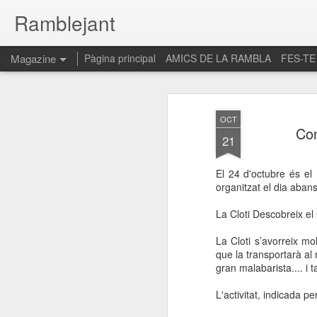
Ramblejant
Magazine
Pàgina principal
AMICS DE LA RAMBLA
FES-TE
OCT
Con
21
El 24 d'octubre és el 
organitzat el dia abans
La Cloti Descobreix el 
La Cloti s’avorreix mo
que la transportarà al
gran malabarista.... i t
L'activitat, indicada p