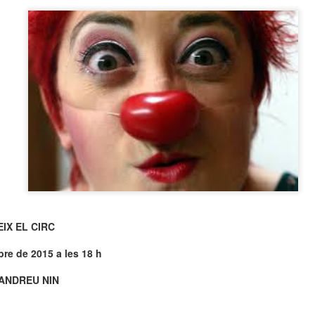
neurodegenerativa amb la qual conviuen 12.
Catalunya i que encara no té cura.
El concurs començarà a les 12 hores a La R
comptarà amb el patrocini de Oleaurum i Rep
IX EL CIRC
bre de 2015 a les 18 h
ANDREU NIN