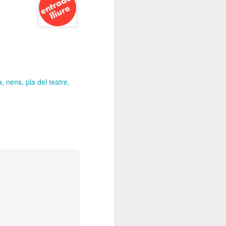
Elisava presenta:
JAN
13
“Cadires al carrer
2026”
És ja una tradició que omple de
creativitat, imaginació i bon rotllo
La Rambla tots els anys per
aquestes dates.
a
nens
pla del teatre
L’alumnat del Grau en Disseny i
Innovació d’ELISAVA, a partir de
l’encàrrec d’IKEA, dissenya una
nova versió de la cadira ROBIN
en què la pròpia estructura vista,
l’economia de processos i la
simplicitat projectual esdevenen
protagonistes del nou disseny.
Tothom pot passar-se, gaudir de
les propostes dels alumnes
d’ELISAVA.