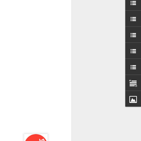
000 persones a
ambla Santa Mònica, i
sol.