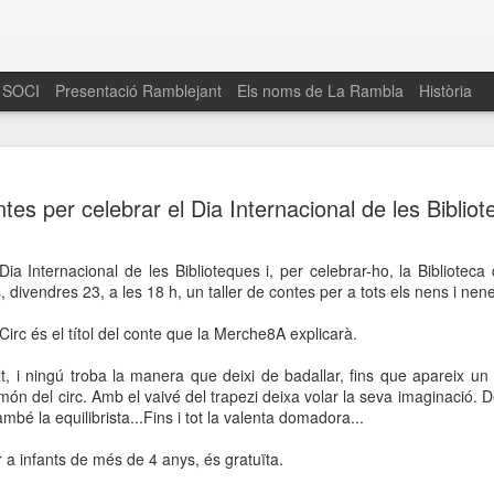
 SOCI
Presentació Ramblejant
Els noms de La Rambla
Història
El 16 de maig… Fem
MAR
tes per celebrar el Dia Internacional de les Biblio
30
La Rambla
Amics de La Rambla i la Fundació Esclerosi M
Dia Internacional de les Biblioteques i, per celebrar-ho, la Bibliotec
quarta edició del seu concurs de paelles solid
, divendres 23, a les 18 h, un taller de contes per a tots els nens i nen
la població sobre l’esclerosi múltiple
Circ és el títol del conte que la Merche8A explicarà.
Enguany el Concurs és un dels actes destac
del Gòtic
lt, i ningú troba la manera que deixi de badallar, fins que apareix u
 món del circ. Amb el vaivé del trapezi deixa volar la seva imaginació
El dissabte 16 de maig tindrà lloc la quarta e
ambé la equilibrista...Fins i tot la valenta domadora...
gastronòmic solidari ‘Fem Paelles a La Rambl
Fundació Esclerosi Múltiple i l’associació 
er a infants de més de 4 anys, és gratuïta.
Aquesta iniciativa té el propòsit de donar visi
la societat sobre l’esclerosi múltiple, una mal