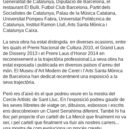
Generalitat de Catalunya, Diputació de Barcelona, el
restaurant El Bulli, Futbol Club Barcelona, Partit dels
Socialistes de Catalunya, Palau de la Música Catalana,
Universitat Pompeu Fabra, Universitat Politècnica de
Catalunya, Institut Ramon Llull, Arts Santa Mònica i
Catalunya Caixa.
La seva obra ha estat distingida en diverses ocasions, entre
les quals el Premi Nacional de Cultura 2010, el Grand Laus
de Disseny 2013 i el Premi Laus d’Honor 2014 en
reconeixement a la trajectòria professional.La seva obra ha
estat exposada i publicada en diversos països d’arreu del
món. El Museu d’Art Modern de Ceret i l’Arts Santa Mònica
de Barcelona han dedicat recentment una exposició a la
seva trajectòria.
Però res d'això és el que podreu veure en la mostra del
Cercle Artístic de Sant Lluc. En l'exposició podreu gaudir de
les seves llibretes de viatge on, dibuixos, esbossos i escrits
ens descobreixen un Claret Serrahima diferent. També hi ha
lloc pel projecte d'un cartell de La Mercè que finalment no va
ser, i pel cartell que finalment va lluir als nostres carrers...
una mostra de com evoluciona un procés creatiu.