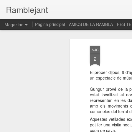
Ramblejant
Magazine
Pàgina principal
AMICS DE LA RAMBLA
FES-TE
AUG
2
El proper dijous, 6 d'a
un espectacle de músic
Gungür prové de la pa
estat localitzat al 
representen en les da
amb els moviments de
xemeneies del terrat d
Aquestes vetllades ex
pot fer una visita noc
copa de cava.