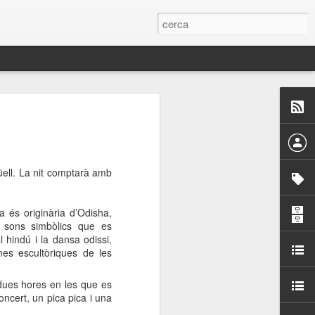
 Paelles a
últiple organitzen la
Güell. La nit comptarà amb
ari per sensibilitzar a
 és originària d’Odisha,
ats de la Festa Major
ls sons simbòlics que es
 hindú i la dansa odissi,
es escultòriques de les
dició del concurs
a’, organitzat per la
Amics de La Rambla.
dues hores en les que es
bilitat i conscienciar a
oncert, un pica pica i una
altia