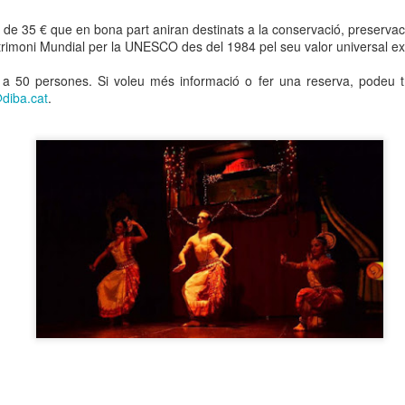
neurodegenerativa amb la qual conviuen 12.
Catalunya i que encara no té cura.
 de 35 € que en bona part aniran destinats a la conservació, preservació 
l Patrimoni Mundial per la UNESCO des del 1984 pel seu valor universal e
El concurs començarà a les 12 hores a La R
comptarà amb el patrocini de Oleaurum i Rep
t a 50 persones. Si voleu més informació o fer una reserva, podeu 
diba.cat
.