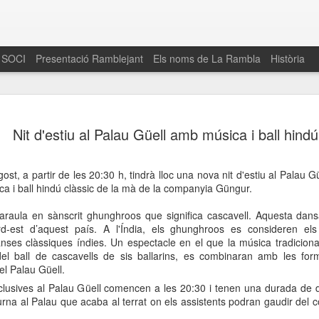
 SOCI
Presentació Ramblejant
Els noms de La Rambla
Història
El 16 de maig… Fem
MAR
Nit d'estiu al Palau Güell amb música i ball hindú
30
La Rambla
Amics de La Rambla i la Fundació Esclerosi M
gost, a partir de les 20:30 h, tindrà lloc una nova nit d'estiu al Palau 
quarta edició del seu concurs de paelles solid
a i ball hindú clàssic de la mà de la companyia Güngur.
la població sobre l’esclerosi múltiple
raula en sànscrit ghunghroos que significa cascavell. Aquesta dansa
Enguany el Concurs és un dels actes destac
nord-est d’aquest país. A l'Índia, els ghunghroos es consideren e
del Gòtic
nses clàssiques índies. Un espectacle en el que la música tradicional
l ball de cascavells de sis ballarins, es combinaran amb les form
El dissabte 16 de maig tindrà lloc la quarta e
el Palau Güell.
gastronòmic solidari ‘Fem Paelles a La Rambl
Fundació Esclerosi Múltiple i l’associació 
clusives al Palau Güell comencen a les 20:30 i tenen una durada de 
Aquesta iniciativa té el propòsit de donar visi
turna al Palau que acaba al terrat on els assistents podran gaudir del c
la societat sobre l’esclerosi múltiple, una mal