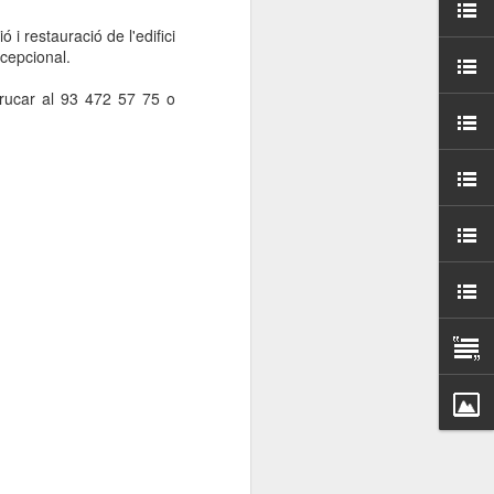
000 persones a
i restauració de l'edifici
xcepcional.
ambla Santa Mònica, i
sol.
trucar al 93 472 57 75 o