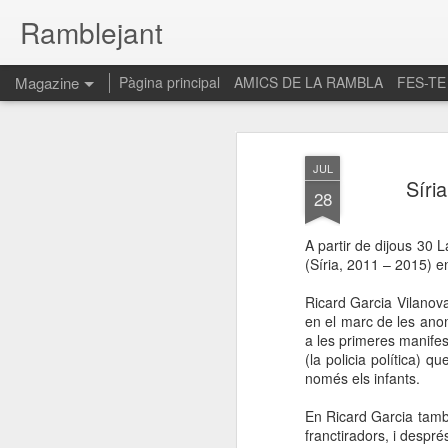
Ramblejant
Magazine
Pàgina principal
AMICS DE LA RAMBLA
FES-TE
JUL
Síri
28
A partir de dijous 30 
(Síria, 2011 – 2015) en 
Ricard Garcia Vilanova 
en el marc de les anome
a les primeres manifes
(la policia política) q
només els infants.
En Ricard Garcia també
franctiradors, i despr