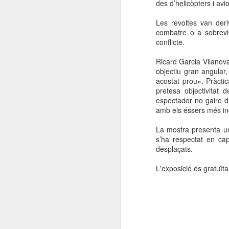
des d’helicòpters i av
Les revoltes van deri
combatre o a sobreviu
conflicte.
Ricard Garcia Vilanova
objectiu gran angular
acostat prou». Pràctic
pretesa objectivitat 
espectador no gaire di
amb els éssers més in
La mostra presenta un
s’ha respectat en ca
desplaçats.
L'exposició és gratuïta