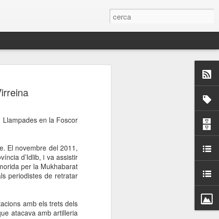
 Paelles a
irreina
últiple organitzen la
va. Llampades en la Foscor
ari per sensibilitzar a
icte. El novembre del 2011,
ats de la Festa Major
cia d’Idlib, i va assistir
emorida per la Mukhabarat
ls periodistes de retratar
dició del concurs
a’, organitzat per la
Amics de La Rambla.
acions amb els trets dels
bilitat i conscienciar a
que atacava amb artilleria
altia