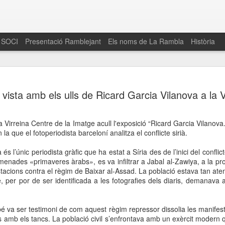
 SOCI
Presentació Ramblejant
Els noms de La Rambla
Història
El 16 de maig… Fem
MAR
a vista amb els ulls de Ricard Garcia Vilanova a la V
30
La Rambla
Amics de La Rambla i la Fundació Esclerosi M
La Virreina Centre de la Imatge acull l'exposició “Ricard Garcia Vilano
quarta edició del seu concurs de paelles solid
la que el fotoperiodista barceloní analitza el conflicte sirià.
la població sobre l’esclerosi múltiple
és l’únic periodista gràfic que ha estat a Síria des de l’inici del confl
Enguany el Concurs és un dels actes destac
nades «primaveres àrabs», es va infiltrar a Jabal al-Zawiya, a la provín
del Gòtic
tacions contra el règim de Baixar al-Assad. La població estava tan at
ue, per por de ser identificada a les fotografies dels diaris, demanava a
El dissabte 16 de maig tindrà lloc la quarta e
gastronòmic solidari ‘Fem Paelles a La Rambl
Fundació Esclerosi Múltiple i l’associació 
 va ser testimoni de com aquest règim repressor dissolia les manifest
Aquesta iniciativa té el propòsit de donar visi
és amb els tancs. La població civil s’enfrontava amb un exèrcit modern 
la societat sobre l’esclerosi múltiple, una mal