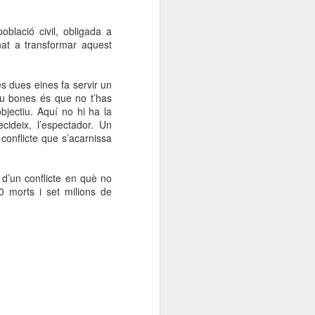
000 persones a
blació civil, obligada a
rnat a transformar aquest
ambla Santa Mònica, i
sol.
s dues eines fa servir un
ou bones és que no t’has
objectiu. Aquí no hi ha la
ecideix, l’espectador. Un
conflicte que s’acarnissa
d’un conflicte en què no
0 morts i set milions de