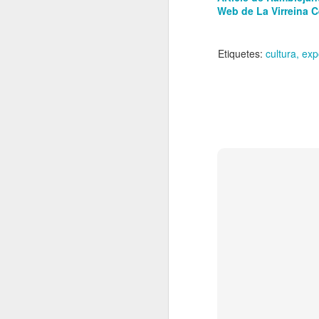
Web de La Virreina C
El
de
l'
mo
Etiquetes:
cultura
exp
fe
El
el
J
en
“L
mó
D