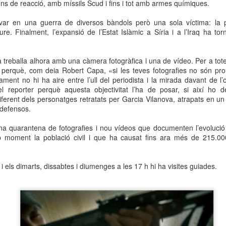
ions de reacció, amb míssils Scud i fins i tot amb armes químiques.
neurodegenerativa amb la qual conviuen 12.
Catalunya i que encara no té cura.
var en una guerra de diversos bàndols però una sola víctima: la po
re. Finalment, l’expansió de l’Estat Islàmic a Síria i a l’Iraq ha to
El concurs començarà a les 12 hores a La R
comptarà amb el patrocini de Oleaurum i Rep
 treballa alhora amb una càmera fotogràfica i una de vídeo. Per a tote
, perquè, com deia Robert Capa, «si les teves fotografies no són pr
ament no hi ha aire entre l’ull del periodista i la mirada davant de l’
del reporter perquè aquesta objectivitat l’ha de posar, si així ho d
ferent dels personatges retratats per Garcia Vilanova, atrapats en un 
defensos.
a quarantena de fotografies i nou vídeos que documenten l’evolució 
p moment la població civil i que ha causat fins ara més de 215.00
 i els dimarts, dissabtes i diumenges a les 17 h hi ha visites guiades.