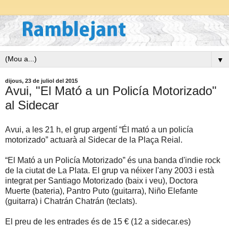
▼
dijous, 23 de juliol del 2015
Avui, "El Mató a un Policía Motorizado"
al Sidecar
Avui, a les 21 h, el grup argentí “Él mató a un policía
motorizado” actuarà al Sidecar de la Plaça Reial.
“El Mató a un Policía Motorizado” és una banda d'indie rock
de la ciutat de La Plata. El grup va néixer l'any 2003 i està
integrat per Santiago Motorizado (baix i veu), Doctora
Muerte (bateria), Pantro Puto (guitarra), Niño Elefante
(guitarra) i Chatrán Chatrán (teclats).
El preu de les entrades és de 15 € (12 a sidecar.es)