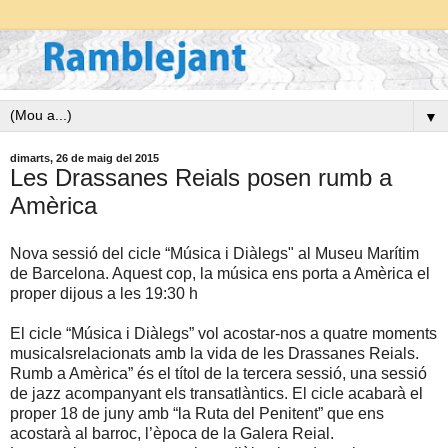
▼
dimarts, 26 de maig del 2015
Les Drassanes Reials posen rumb a
Amèrica
Nova sessió del cicle “Música i Diàlegs" al Museu Marítim
de Barcelona. Aquest cop, la música ens porta a Amèrica el
proper dijous a les 19:30 h
El cicle “Música i Diàlegs” vol acostar-nos a quatre moments
musicalsrelacionats amb la vida de les Drassanes Reials.
Rumb a Amèrica” és el títol de la tercera sessió, una sessió
de jazz acompanyant els transatlàntics. El cicle acabarà el
proper 18 de juny amb “la Ruta del Penitent” que ens
acostarà al barroc, l’època de la Galera Reial.