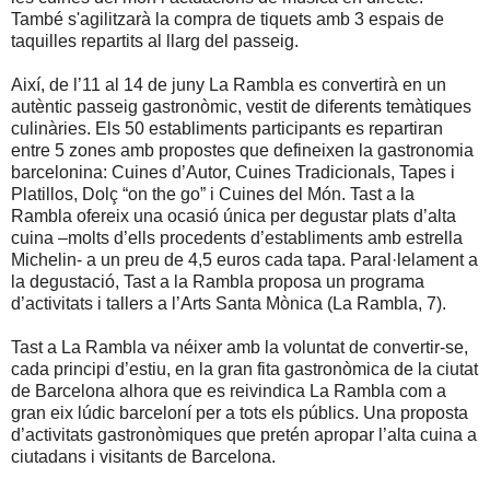
També s'agilitzarà la compra de tiquets amb 3 espais de
taquilles repartits al llarg del passeig.
Així, de l’11 al 14 de juny La Rambla es convertirà en un
autèntic passeig gastronòmic, vestit de diferents temàtiques
culinàries. Els 50 establiments participants es repartiran
entre 5 zones amb propostes que defineixen la gastronomia
barcelonina: Cuines d’Autor, Cuines Tradicionals, Tapes i
Platillos, Dolç “on the go” i Cuines del Món. Tast a la
Rambla ofereix una ocasió única per degustar plats d’alta
cuina –molts d’ells procedents d’establiments amb estrella
Michelin- a un preu de 4,5 euros cada tapa. Paral·lelament a
la degustació, Tast a la Rambla proposa un programa
d’activitats i tallers a l’Arts Santa Mònica (La Rambla, 7).
Tast a La Rambla va néixer amb la voluntat de convertir-se,
cada principi d’estiu, en la gran fita gastronòmica de la ciutat
de Barcelona alhora que es reivindica La Rambla com a
gran eix lúdic barceloní per a tots els públics. Una proposta
d’activitats gastronòmiques que pretén apropar l’alta cuina a
ciutadans i visitants de Barcelona.