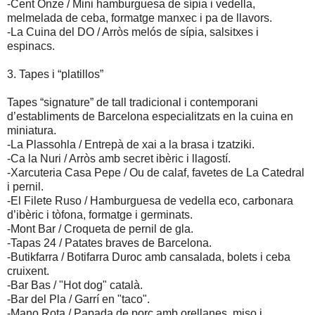
-Cent Onze / Mini hamburguesa de sípia i vedella,
melmelada de ceba, formatge manxec i pa de llavors.
-La Cuina del DO / Arròs melós de sípia, salsitxes i
espinacs.
3. Tapes i “platillos”
Tapes “signature” de tall tradicional i contemporani
d’establiments de Barcelona especialitzats en la cuina en
miniatura.
-La Plassohla / Entrepà de xai a la brasa i tzatziki.
-Ca la Nuri / Arròs amb secret ibèric i llagostí.
-Xarcuteria Casa Pepe / Ou de calaf, favetes de La Catedral
i pernil.
-El Filete Ruso / Hamburguesa de vedella eco, carbonara
d’ibèric i tòfona, formatge i germinats.
-Mont Bar / Croqueta de pernil de gla.
-Tapas 24 / Patates braves de Barcelona.
-Butikfarra / Botifarra Duroc amb cansalada, bolets i ceba
cruixent.
-Bar Bas / "Hot dog" català.
-Bar del Pla / Garrí en "taco".
-Mano Rota / Papada de porc amb orellanes, miso i