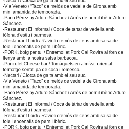
-Nectari / Clotxa de galta amb el seu suc.
-Via Veneto / “Taco” de melós de vedella de Girona amb
mini amanida de temporada.
-Paco Pérez by Arturo Sánchez / Arròs de pernil ibèric Arturo
Sánchez.
-Restaurant El Informal / Coca de tàrtar de vedella amb
tòfona d'estiu i parmesà.
-Restaurant Loidi / Ravioli cremós de ceps amb salsa de
foie i encenalls de pernil ibèric.
-PORK, boig per tu! / Entremollet Pork Cal Rovira al forn de
llenya amb la nostra salsa barbacoa.
-Poncelet Cheese bar / Tomàquets en almívar oriental,
formatge serrat, pa de coca i romesco.
-Nectari / Clotxa de galta amb el seu suc.
-Via Veneto / “Taco” de melós de vedella de Girona amb
mini amanida de temporada.
-Paco Pérez by Arturo Sánchez / Arròs de pernil ibèric Arturo
Sánchez.
-Restaurant El Informal / Coca de tàrtar de vedella amb
tòfona d'estiu i parmesà.
-Restaurant Loidi / Ravioli cremós de ceps amb salsa de
foie i encenalls de pernil ibèric.
-PORK, boig per tu! / Entremollet Pork Cal Rovira al forn de