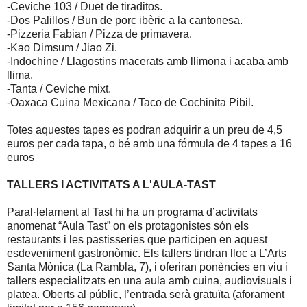
-Ceviche 103 / Duet de tiraditos.
-Dos Palillos / Bun de porc ibèric a la cantonesa.
-Pizzeria Fabian / Pizza de primavera.
-Kao Dimsum / Jiao Zi.
-Indochine / Llagostins macerats amb llimona i acaba amb
llima.
-Tanta / Ceviche mixt.
-Oaxaca Cuina Mexicana / Taco de Cochinita Pibil.
Totes aquestes tapes es podran adquirir a un preu de 4,5
euros per cada tapa, o bé amb una fórmula de 4 tapes a 16
euros
TALLERS I ACTIVITATS A L'AULA-TAST
Paral·lelament al Tast hi ha un programa d’activitats
anomenat “Aula Tast” on els protagonistes són els
restaurants i les pastisseries que participen en aquest
esdeveniment gastronòmic. Els tallers tindran lloc a L’Arts
Santa Mònica (La Rambla, 7), i oferiran ponències en viu i
tallers especialitzats en una aula amb cuina, audiovisuals i
platea. Oberts al públic, l’entrada serà gratuïta (aforament