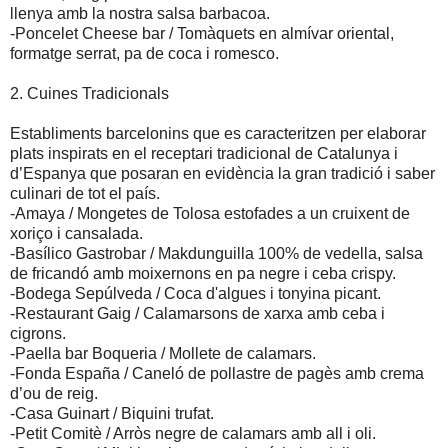
llenya amb la nostra salsa barbacoa.
-Poncelet Cheese bar / Tomàquets en almívar oriental,
formatge serrat, pa de coca i romesco.
2. Cuines Tradicionals
Establiments barcelonins que es caracteritzen per elaborar
plats inspirats en el receptari tradicional de Catalunya i
d’Espanya que posaran en evidència la gran tradició i saber
culinari de tot el país.
-Amaya / Mongetes de Tolosa estofades a un cruixent de
xoriço i cansalada.
-Basílico Gastrobar / Makdunguilla 100% de vedella, salsa
de fricandó amb moixernons en pa negre i ceba crispy.
-Bodega Sepúlveda / Coca d'algues i tonyina picant.
-Restaurant Gaig / Calamarsons de xarxa amb ceba i
cigrons.
-Paella bar Boqueria / Mollete de calamars.
-Fonda España / Caneló de pollastre de pagès amb crema
d’ou de reig.
-Casa Guinart / Biquini trufat.
-Petit Comitè / Arròs negre de calamars amb all i oli.