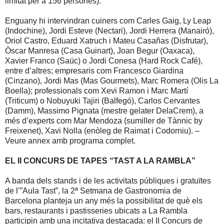
limitat per a 156 persones).
Enguany hi intervindran cuiners com Carles Gaig, Ly Leap
(Indochine), Jordi Esteve (Nectari), Jordi Herrera (Manairó),
Oriol Castro, Eduard Xatruch i Mateu Casañas (Disfrutar),
Òscar Manresa (Casa Guinart), Joan Begur (Oaxaca),
Xavier Franco (Saüc) o Jordi Conesa (Hard Rock Café),
entre d’altres; empresaris com Francesco Giardina
(Cinzano), Jordi Mas (Mas Gourmets), Marc Romera (Olis La
Boella); professionals com Xevi Ramon i Marc Martí
(Triticum) o Nobuyuki Tajiri (Balfegó), Carlos Cervantes
(Damm), Massimo Pignata (mestre gelater DelaCrem), a
més d’experts com Mar Mendoza (sumiller de Tànnic by
Freixenet), Xavi Nolla (enòleg de Raimat i Codorniu). –
Veure annex amb programa complet.
EL II CONCURS DE TAPES “TAST A LA RAMBLA”
A banda dels stands i de les activitats públiques i gratuïtes
de l’”Aula Tast”, la 2ª Setmana de Gastronomia de
Barcelona planteja un any més la possibilitat de què els
bars, restaurants i pastisseries ubicats a La Rambla
participin amb una incitativa destacada: el II Concurs de