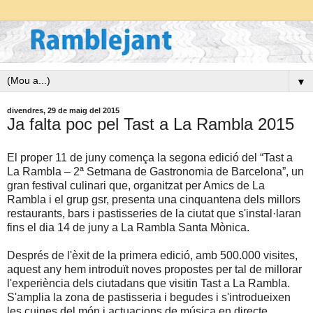
▼
divendres, 29 de maig del 2015
Ja falta poc pel Tast a La Rambla 2015
El proper 11 de juny comença la segona edició del “Tast a
La Rambla – 2ª Setmana de Gastronomia de Barcelona”, un
gran festival culinari que, organitzat per Amics de La
Rambla i el grup gsr, presenta una cinquantena dels millors
restaurants, bars i pastisseries de la ciutat que s'instal·laran
fins el dia 14 de juny a La Rambla Santa Mònica.
Després de l'èxit de la primera edició, amb 500.000 visites,
aquest any hem introduït noves propostes per tal de millorar
l'experiència dels ciutadans que visitin Tast a La Rambla.
S'amplia la zona de pastisseria i begudes i s'introdueixen
les cuines del món i actuacions de música en directe.