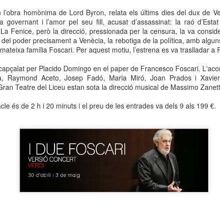
neurodegenerativa amb la qual conviuen 12.
n l’obra homònima de Lord Byron, relata els últims dies del dux de V
Catalunya i que encara no té cura.
a governant i l’amor pel seu fill, acusat d’assassinat: la raó d’Esta
La Fenice, però la direcció, pressionada per la censura, la va consider
El concurs començarà a les 12 hores a La R
s del poder precisament a Venècia, la rebotiga de la política, amb algu
comptarà amb el patrocini de Oleaurum i Rep
 mateixa família Foscari. Per aquest motiu, l’estrena es va traslladar a
ncapçalat per Placido Domingo en el paper de Francesco Foscari. L'
a, Raymond Aceto, Josep Fadó, Maria Miró, Joan Prados i Xavier
 Gran Teatre del Liceu estan sota la direcció musical de Massimo Zanett
le és de 2 h i 20 minuts i el preu de les entrades va dels 9 als 199 €.