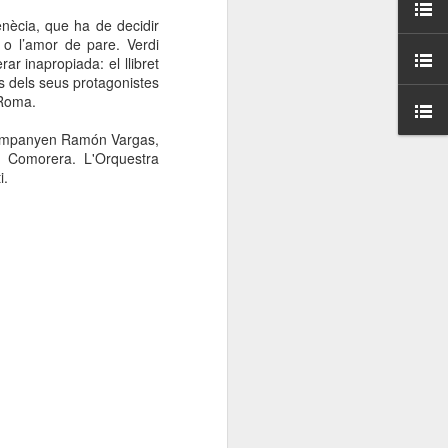
000 persones a
enècia, que ha de decidir
t o l’amor de pare. Verdi
ar inapropiada: el llibret
ambla Santa Mònica, i
ns dels seus protagonistes
sol.
 Roma.
acompanyen Ramón Vargas,
 Comorera. L'Orquestra
i.