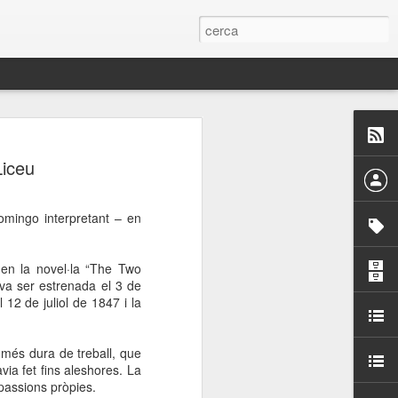
 Paelles a
Liceu
últiple organitzen la
Domingo interpretant – en
ari per sensibilitzar a
 en la novel·la “The Two
ats de la Festa Major
va ser estrenada el 3 de
12 de juliol de 1847 i la
dició del concurs
a’, organitzat per la
 més dura de treball, que
Amics de La Rambla.
ia fet fins aleshores. La
bilitat i conscienciar a
passions pròpies.
altia