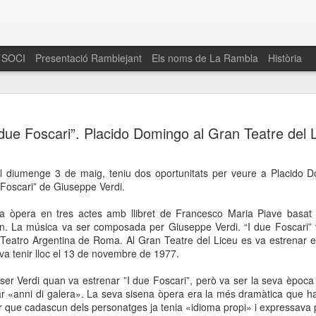
 SOCI
Presentació Ramblejant
Els noms de La Rambla
Història
El 16 de maig… Fem
MAR
 due Foscari”. Placido Domingo al Gran Teatre del 
30
La Rambla
Amics de La Rambla i la Fundació Esclerosi M
i el diumenge 3 de maig, teniu dos oportunitats per veure a Placido 
quarta edició del seu concurs de paelles solid
e Foscari” de Giuseppe Verdi.
la població sobre l’esclerosi múltiple
na òpera en tres actes amb llibret de Francesco Maria Piave basat
Enguany el Concurs és un dels actes destac
n. La música va ser composada per Giuseppe Verdi. “I due Foscari” 
del Gòtic
eatro Argentina de Roma. Al Gran Teatre del Liceu es va estrenar el 
va tenir lloc el 13 de novembre de 1977.
El dissabte 16 de maig tindrà lloc la quarta e
gastronòmic solidari ‘Fem Paelles a La Rambl
ser Verdi quan va estrenar ”I due Foscari”, però va ser la seva època
Fundació Esclerosi Múltiple i l’associació 
r «anni di galera». La seva sisena òpera era la més dramàtica que hav
Aquesta iniciativa té el propòsit de donar visi
dir que cadascun dels personatges ja tenia «idioma propi» i expressava 
la societat sobre l’esclerosi múltiple, una mal