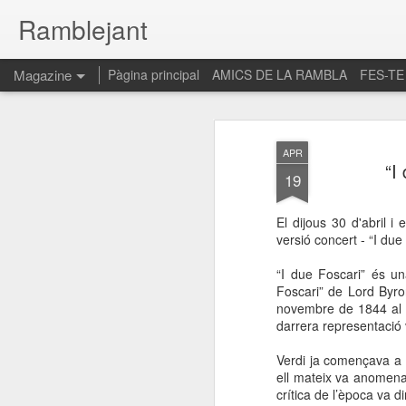
Ramblejant
Magazine
Pàgina principal
AMICS DE LA RAMBLA
FES-TE
APR
“I
19
El dijous 30 d'abril 
versió concert - “I du
“I due Foscari” és u
Foscari” de Lord Byro
novembre de 1844 al T
darrera representació 
Verdi ja començava a 
ell mateix va anomena
crítica de l’època va 