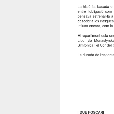
La història, basada e
entre l’obligació com 
pensava estrenar-la a 
descobria les intrigue
influint encara, com la
El repartiment està e
Liudmyla Monastyrsk
Simfònica i el Cor del
La durada de l'espectac
I DUE FOSCARI