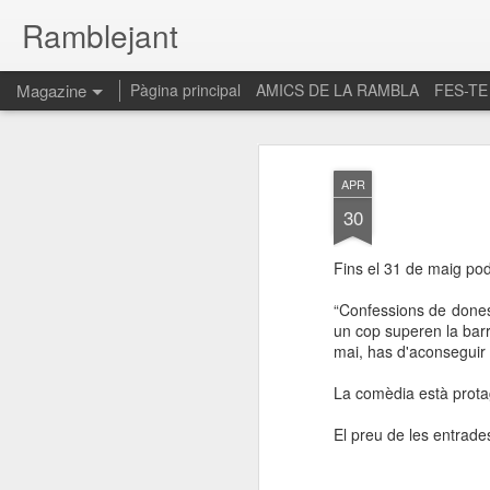
Ramblejant
Magazine
Pàgina principal
AMICS DE LA RAMBLA
FES-TE
APR
30
Fins el 31 de maig po
“Confessions de dones
un cop superen la barr
mai, has d'aconseguir u
La comèdia està protag
El preu de les entrade