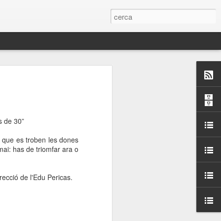
 Paelles a
últiple organitzen la
s de 30”
ari per sensibilitzar a
s que es troben les dones
mai: has de triomfar ara o
ats de la Festa Major
recció de l'Edu Pericas.
dició del concurs
a’, organitzat per la
Amics de La Rambla.
bilitat i conscienciar a
altia