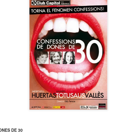
neurodegenerativa amb la qual conviuen 12.
Catalunya i que encara no té cura.
El concurs començarà a les 12 hores a La R
comptarà amb el patrocini de Oleaurum i Rep
ONES DE 30