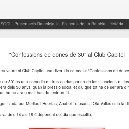
 SOCI
Presentació Ramblejant
Els noms de La Rambla
Història
El 16 de maig… Fem
MAR
“Confessions de dones de 30” al Club Capitol
30
La Rambla
Amics de La Rambla i la Fundació Esclerosi M
deu veure al Club Capitol una divertida comèdia: “Confessions de done
quarta edició del seu concurs de paelles solid
la població sobre l’esclerosi múltiple
 de 30” és una comèdia on tres actrius parlen de les situacions en le
era dels 30 anys, quan la pressió social et diu que tot ha de ser ara o 
Enguany el Concurs és un dels actes destac
n home ara o mai, has de tenir un fill...
del Gòtic
onitzada per Mertixell Huertas, Anabel Totusaus i Ota Vallés sota la di
El dissabte 16 de maig tindrà lloc la quarta e
gastronòmic solidari ‘Fem Paelles a La Rambl
s va dels 14 als 18 € depenent del dia que escolliu.
Fundació Esclerosi Múltiple i l’associació 
Aquesta iniciativa té el propòsit de donar visi
la societat sobre l’esclerosi múltiple, una mal