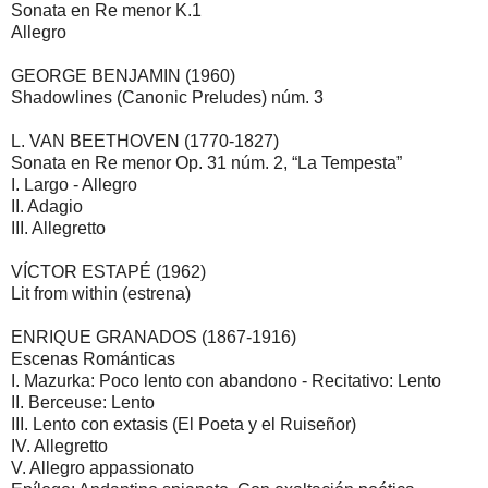
Sonata en Re menor K.1
Allegro
GEORGE BENJAMIN (1960)
Shadowlines (Canonic Preludes) núm. 3
L. VAN BEETHOVEN (1770-1827)
Sonata en Re menor Op. 31 núm. 2, “La Tempesta”
I. Largo - Allegro
II. Adagio
III. Allegretto
VÍCTOR ESTAPÉ (1962)
Lit from within (estrena)
ENRIQUE GRANADOS (1867-1916)
Escenas Románticas
I. Mazurka: Poco lento con abandono - Recitativo: Lento
II. Berceuse: Lento
III. Lento con extasis (El Poeta y el Ruiseñor)
IV. Allegretto
V. Allegro appassionato