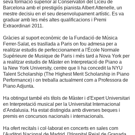
seva formació superior al Conservatori del Liceu de
Barcelona amb el prestigiós pianista Albert Attenelle, un
mestre decisiu en el seu desenvolupament artístic. Es va
graduar amb les més altes qualificacions i Premi
Extraordinari 2011.
Gràcies al suport econòmic de la Fundació de Música
Ferrer-Salat, es trasllada a Paris on fou admesa per a
realitzar estudis de perfeccionament a l'École Normale
Supérieure de Musique de Paris i més tard a Nova York per
a realitzar estudis de Màster en Interpretació de Piano a
la New York University, centre que li ha concedit la NYU
Talent Scholarship (The Highest Merit Scholarship in Piano
Performance) i on treballa actualment com a Professora de
Piano Adjunta.
Ha obtingut també els títols de Màster i d'Expert Universitari
en Interpretació musical per la Universitat Internacional
d'Andalusia. Ha estat distingida amb diverses beques i
premis en concursos nacionals i internacionals.
Ha ofert recitals i col·laborat en concerts en sales com
l'Auditori Nacional de Madrid, l'Hospital Reial de Granada,