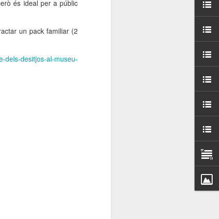
però és ideal per a públic
000 persones a
ractar un pack familiar (2
ambla Santa Mònica, i
sol.
e-dels-desitjos-al-museu-