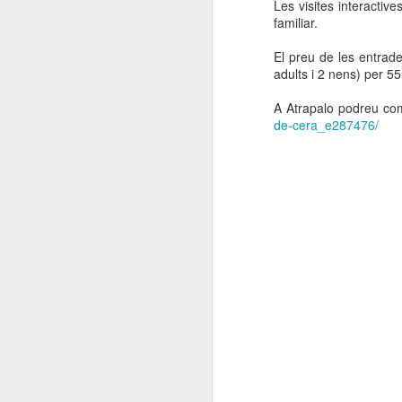
Les visites interactive
familiar.
El preu de les entrade
adults i 2 nens) per 55
A Atrapalo podreu co
de-cera_e287476/