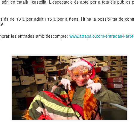
s són en català i castellà. L'espectacle és apte per a tots els públics 
neurodegenerativa amb la qual conviuen 12.
Catalunya i que encara no té cura.
s és de 18 € per adult i 15 € per a nens. Hi ha la possibilitat de cont
El concurs començarà a les 12 hores a La R
 €
comptarà amb el patrocini de Oleaurum i Rep
mprar les entrades amb descompte:
www.atrapalo.com/entradas/l-arbr