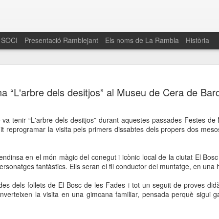
 SOCI
Presentació Ramblejant
Els noms de La Rambla
Història
El 16 de maig… Fem
MAR
na “L'arbre dels desitjos” al Museu de Cera de Bar
30
La Rambla
Amics de La Rambla i la Fundació Esclerosi M
e va tenir “L'arbre dels desitjos” durant aquestes passades Festes d
quarta edició del seu concurs de paelles solid
t reprogramar la visita pels primers dissabtes dels propers dos mesos:
la població sobre l’esclerosi múltiple
Enguany el Concurs és un dels actes destac
s’endinsa en el món màgic del conegut i icònic local de la ciutat El Bos
del Gòtic
 personatges fantàstics. Ells seran el fil conductor del muntatge, en una 
El dissabte 16 de maig tindrà lloc la quarta e
s dels follets de El Bosc de les Fades i tot un seguit de proves didàc
gastronòmic solidari ‘Fem Paelles a La Rambl
converteixen la visita en una gimcana familiar, pensada perquè sigui 
Fundació Esclerosi Múltiple i l’associació 
Aquesta iniciativa té el propòsit de donar visi
la societat sobre l’esclerosi múltiple, una mal