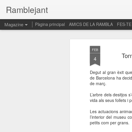
Ramblejant
Magazine
Pàgina principal
AMICS DE LA RAMBLA
FES-TE
FEB
Tor
4
Degut al gran èxit qu
de Barcelona ha decidi
de març.
L’arbre dels desitjos 
vida als seus follets i
Les actuacions animade
l’interior del museu 
petits com per grans.