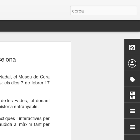
 Paelles a
celona
últiple organitzen la
e Nadal, el Museu de Cera
ari per sensibilitzar a
 els dies 7 de febrer i 7
ats de la Festa Major
c de les Fades, tot donant
història entranyable.
dició del concurs
tiques i interactives per
a’, organitzat per la
gaudida al màxim tant per
Amics de La Rambla.
bilitat i conscienciar a
altia