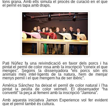
tons grana. Amb ells simula el procés de curació en el que
el pernil es tapa amb draps.
Pati Núñez fa una reivindicació en favor dels porcs i ha
pintat el pernil de color rosa amb la inscripció “coneix el que
menges”. Segons la dissenyadora “els porcs són els
animals més intel·ligents de la natura, hem de menjar
menys pernil i el que mengem ha de ser ibèric”.
América Sánchez ha deixat el pernil de color natural i l'ha
pintat la peülla de color vermell. El dissenyador “ha
convertit” la peça al femení amb la inscripció “Jamona”.
Amb aquesta iniciativa Jamon Experience vol fer evident
que el pernil també és cultura.