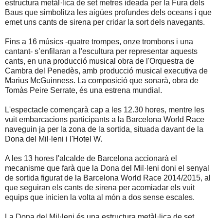
estructura metàl·lica de set metres ideada per la Fura dels
Baus que simbolitza les aigües profundes dels oceans i que
emet uns cants de sirena per cridar la sort dels navegants.
Fins a 16 músics -quatre trompes, onze trombons i una
cantant- s’enfilaran a l'escultura per representar aquests
cants, en una producció musical obra de l'Orquestra de
Cambra del Penedès, amb producció musical executiva de
Marius McGuinness. La composició que sonarà, obra de
Tomàs Peire Serrate, és una estrena mundial.
L'espectacle començarà cap a les 12.30 hores, mentre les
vuit embarcacions participants a la Barcelona World Race
naveguin ja per la zona de la sortida, situada davant de la
Dona del Mil·leni i l'Hotel W.
A les 13 hores l'alcalde de Barcelona accionarà el
mecanisme que farà que la Dona del Mil·leni doni el senyal
de sortida figurat de la Barcelona World Race 2014/2015, al
que seguiran els cants de sirena per acomiadar els vuit
equips que inicien la volta al món a dos sense escales.
La Dona del Mil·leni és una estructura metàl·lica de set