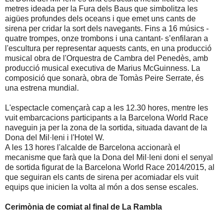
metres ideada per la Fura dels Baus que simbolitza les
aigües profundes dels oceans i que emet uns cants de
sirena per cridar la sort dels navegants. Fins a 16 músics -
quatre trompes, onze trombons i una cantant- s’enfilaran a
l'escultura per representar aquests cants, en una producció
musical obra de l'Orquestra de Cambra del Penedès, amb
producció musical executiva de Marius McGuinness. La
composició que sonarà, obra de Tomàs Peire Serrate, és
una estrena mundial.
L'espectacle començarà cap a les 12.30 hores, mentre les
vuit embarcacions participants a la Barcelona World Race
naveguin ja per la zona de la sortida, situada davant de la
Dona del Mil·leni i l'Hotel W.
A les 13 hores l'alcalde de Barcelona accionarà el
mecanisme que farà que la Dona del Mil·leni doni el senyal
de sortida figurat de la Barcelona World Race 2014/2015, al
que seguiran els cants de sirena per acomiadar els vuit
equips que inicien la volta al món a dos sense escales.
Cerimònia de comiat al final de La Rambla