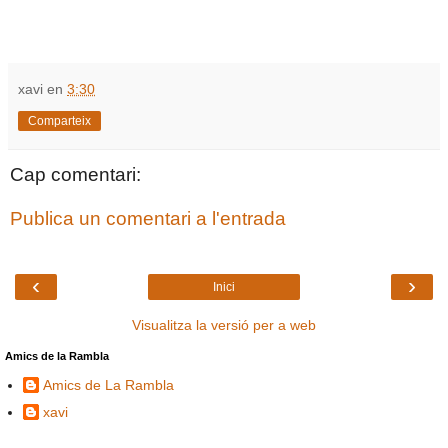
xavi
en
3:30
Comparteix
Cap comentari:
Publica un comentari a l'entrada
‹
›
Inici
Visualitza la versió per a web
Amics de la Rambla
Amics de La Rambla
xavi