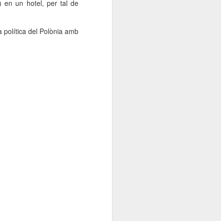
 en un hotel, per tal de
000 persones a
a política del Polònia amb
ambla Santa Mònica, i
sol.