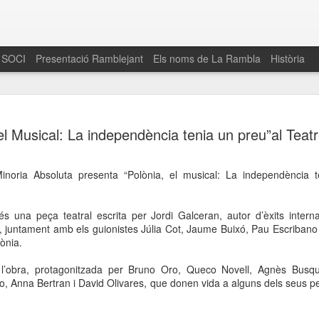
 SOCI
Presentació Ramblejant
Els noms de La Rambla
Història
El 16 de maig… Fem
MAR
 el Musical: La independència tenia un preu”al Teat
30
La Rambla
Amics de La Rambla i la Fundació Esclerosi M
Minoria Absoluta presenta “Polònia, el musical: La independència 
quarta edició del seu concurs de paelles solid
la població sobre l’esclerosi múltiple
 és una peça teatral escrita per Jordi Galceran, autor d’èxits inter
Enguany el Concurs és un dels actes destac
”, juntament amb els guionistes Júlia Cot, Jaume Buixó, Pau Escribano 
del Gòtic
lònia.
El dissabte 16 de maig tindrà lloc la quarta e
ix l’obra, protagonitzada per Bruno Oro, Queco Novell, Agnès Busqu
gastronòmic solidari ‘Fem Paelles a La Rambl
, Anna Bertran i David Olivares, que donen vida a alguns dels seus p
Fundació Esclerosi Múltiple i l’associació 
Aquesta iniciativa té el propòsit de donar visi
la societat sobre l’esclerosi múltiple, una mal