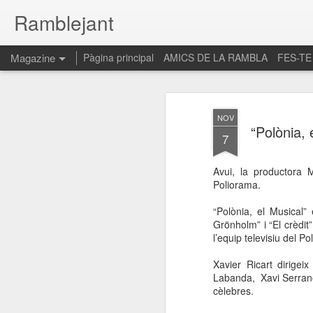
Ramblejant
Magazine
Pàgina principal
AMICS DE LA RAMBLA
FES-TE
NOV
“Polònia,
7
Avui, la productora 
Poliorama.
“Polònia, el Musical”
Grönholm” i “El crèdit
l’equip televisiu del Po
Xavier Ricart dirige
Labanda, Xavi Serrano
cèlebres.