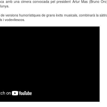
renca amb una cimera convocada pel president Artur Mas (Bruno Oro)
neurodegenerativa amb la qual conviuen 12.
alunya.
Catalunya i que encara no té cura.
t de versions humorístiques de grans èxits musicals, combinarà la sàtir
El concurs començarà a les 12 hores a La R
s i vodevilescos.
comptarà amb el patrocini de Oleaurum i Rep