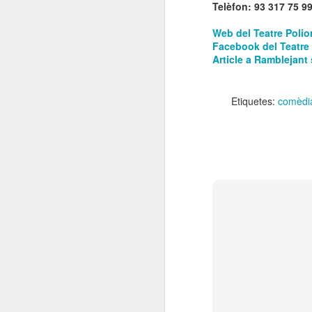
Telèfon: 93 317 75 9
El
de
Web del Teatre Poli
l'
Facebook del Teatre
mo
Article a Ramblejant
fe
El
Etiquetes:
comèdi
el
J
en
“L
mó
D