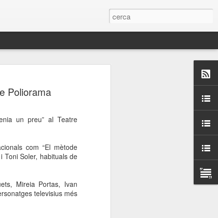
 Paelles a
re Poliorama
últiple organitzen la
tenia un preu” al Teatre
ari per sensibilitzar a
nacionals com “El mètode
ats de la Festa Major
i Toni Soler, habituals de
dició del concurs
ets, Mireia Portas, Ivan
a’, organitzat per la
ersonatges televisius més
Amics de La Rambla.
bilitat i conscienciar a
altia