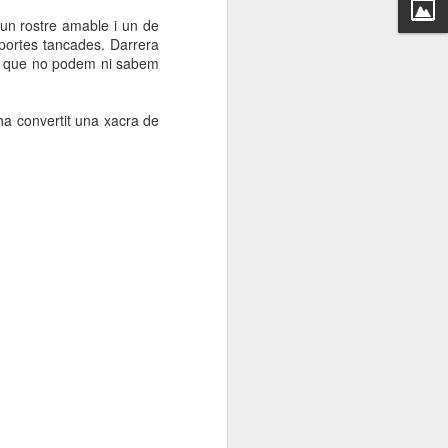
000 persones a
 un rostre amable i un de
 portes tancades. Darrera
dat que no podem ni sabem
ambla Santa Mònica, i
sol.
ha convertit una xacra de