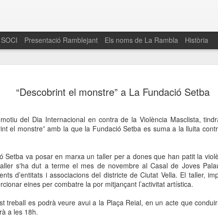
 SOCI
Presentació Ramblejant
Els noms de La Rambla
Història
El 16 de maig… Fem
MAR
“Descobrint el monstre” a La Fundació Setba
30
La Rambla
Amics de La Rambla i la Fundació Esclerosi M
otiu del Dia Internacional en contra de la Violència Masclista, tindrà
quarta edició del seu concurs de paelles solid
t el monstre” amb la que la Fundació Setba es suma a la lluita contra
la població sobre l’esclerosi múltiple
Enguany el Concurs és un dels actes destac
ó Setba va posar en marxa un taller per a dones que han patit la viol
del Gòtic
taller s'ha dut a terme el mes de novembre al Casal de Joves Palau 
ts d’entitats i associacions del districte de Ciutat Vella. El taller, imp
El dissabte 16 de maig tindrà lloc la quarta e
ionar eines per combatre la por mitjançant l’activitat artística.
gastronòmic solidari ‘Fem Paelles a La Rambl
Fundació Esclerosi Múltiple i l’associació 
est treball es podrà veure avui a la Plaça Reial, en un acte que conduir
Aquesta iniciativa té el propòsit de donar visi
à a les 18h.
la societat sobre l’esclerosi múltiple, una mal