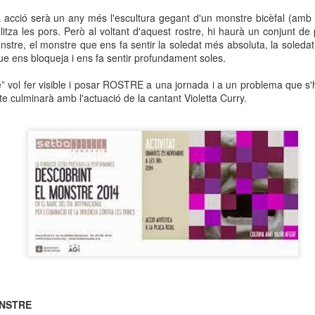
neurodegenerativa amb la qual conviuen 12.
ta acció serà un any més l'escultura gegant d'un monstre bicèfal (amb
Catalunya i que encara no té cura.
tza les pors. Però al voltant d'aquest rostre, hi haurà un conjunt de
onstre, el monstre que ens fa sentir la soledat més absoluta, la sole
El concurs començarà a les 12 hores a La R
que ens bloqueja i ens fa sentir profundament soles.
comptarà amb el patrocini de Oleaurum i Rep
” vol fer visible i posar ROSTRE a una jornada i a un problema que s'
cte culminarà amb l'actuació de la cantant Violetta Curry.
ONSTRE