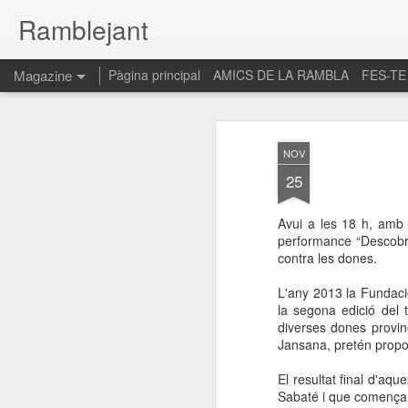
Ramblejant
Magazine
Pàgina principal
AMICS DE LA RAMBLA
FES-TE
NOV
25
Avui a les 18 h, amb m
performance “Descobrin
contra les dones.
L'any 2013 la Fundaci
la segona edició del 
diverses dones provinen
Jansana, pretén proporc
El resultat final d'aqu
Sabaté i que començar