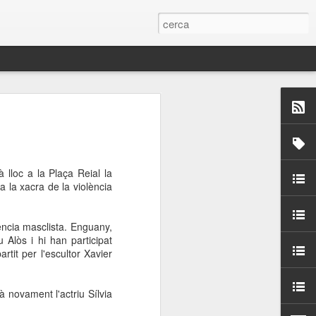
 Paelles a
últiple organitzen la
 lloc a la Plaça Reial la
ari per sensibilitzar a
 la xacra de la violència
ats de la Festa Major
ència masclista. Enguany,
Alòs i hi han participat
artit per l'escultor Xavier
dició del concurs
a’, organitzat per la
Amics de La Rambla.
à novament l'actriu Sílvia
bilitat i conscienciar a
altia