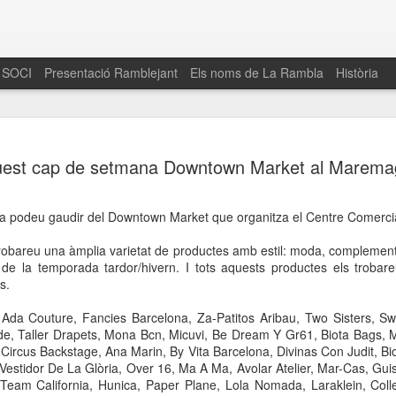
 SOCI
Presentació Ramblejant
Els noms de La Rambla
Història
El 16 de maig… Fem
MAR
est cap de setmana Downtown Market al Marem
30
La Rambla
Amics de La Rambla i la Fundació Esclerosi M
a podeu gaudir del Downtown Market que organitza el Centre Comer
quarta edició del seu concurs de paelles solid
la població sobre l’esclerosi múltiple
obareu una àmplia varietat de productes amb estil: moda, complements
 de la temporada tardor/hivern. I tots aquests productes els troba
Enguany el Concurs és un dels actes destac
s.
del Gòtic
: Ada Couture, Fancies Barcelona, Za-Patitos Aribau, Two Sisters,
El dissabte 16 de maig tindrà lloc la quarta e
 Taller Drapets, Mona Bcn, Micuvi, Be Dream Y Gr61, Biota Bags, Ma
gastronòmic solidari ‘Fem Paelles a La Rambl
Circus Backstage, Ana Marin, By Vita Barcelona, Divinas Con Judit, B
Fundació Esclerosi Múltiple i l’associació 
estidor De La Glòria, Over 16, Ma A Ma, Avolar Atelier, Mar-Cas, Gui
Aquesta iniciativa té el propòsit de donar visi
Team California, Hunica, Paper Plane, Lola Nomada, Laraklein, Colle
la societat sobre l’esclerosi múltiple, una mal