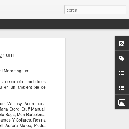
 Paelles a
agnum
últiple organitzen la
cial Maremagnum.
ari per sensibilitzar a
, decoració... amb totes
reu en un ambient ple de
ats de la Festa Major
 Sweet Whimsy, Andromeda
dició del concurs
ria Store, Stuff Manuál,
a’, organitzat per la
iota.Bags, Món Barcelona,
Amics de La Rambla.
santes Y Collares, Rosina
bilitat i conscienciar a
ll, Aurora Mateo, Piedra
altia