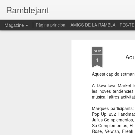
Ramblejant
Magazine
Pàgina principal
AMICS DE LA RAMBLA
FES-TE
NOV
Aqu
1
Aquest cap de setman
Al Downtown Market tr
les noves tendències
música i altres activitat
Marques participants
Pop Up, 232 Handmade,
Julius Complementos, 
Sb Complementos, El V
Rose, Velwish, Freak 