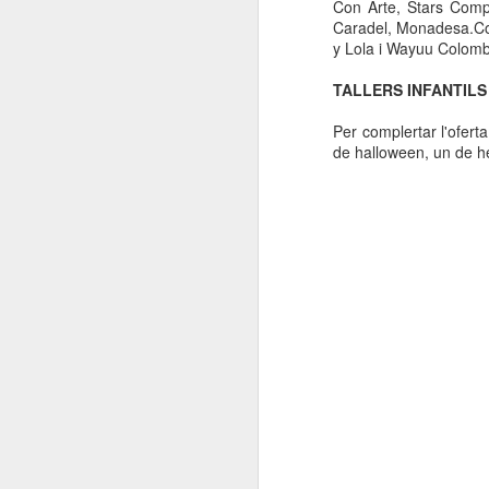
Con Arte, Stars Compl
Caradel, Monadesa.Com,
y Lola i Wayuu Colomb
TALLERS INFANTILS
Per complertar l'ofert
de halloween, un de he