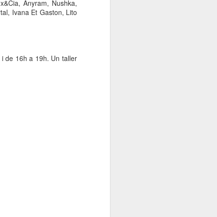
Lux&Cia, Anyram, Nushka,
000 persones a
al, Ivana Et Gaston, Lito
ambla Santa Mònica, i
sol.
 i de 16h a 19h. Un taller