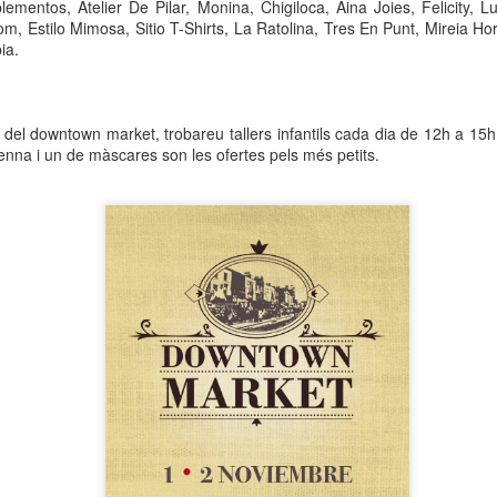
ementos, Atelier De Pilar, Monina, Chigiloca, Aina Joies, Felicity, 
neurodegenerativa amb la qual conviuen 12.
 Estilo Mimosa, Sitio T-Shirts, La Ratolina, Tres En Punt, Mireia Hort
Catalunya i que encara no té cura.
ia.
El concurs començarà a les 12 hores a La R
comptarà amb el patrocini de Oleaurum i Rep
a del downtown market, trobareu tallers infantils cada dia de 12h a 15h
nna i un de màscares son les ofertes pels més petits.