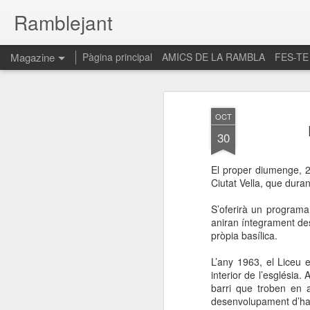
Ramblejant
Magazine
Pàgina principal
AMICS DE LA RAMBLA
FES-TE
OCT
30
El proper diumenge, 2
Ciutat Vella, que duran
S’oferirà un programa 
aniran íntegrament dest
pròpia basílica.
L’any 1963, el Liceu e
interior de l’església.
barri que troben en 
desenvolupament d’habi