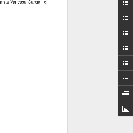
nista Vanessa Garcia i el
000 persones a
ambla Santa Mònica, i
sol.