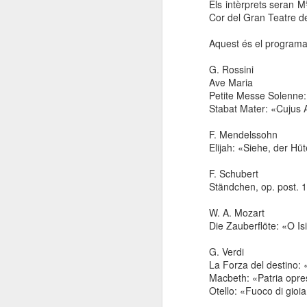
Els intèrprets seran M
Cor del Gran Teatre del
Aquest és el programa
G. Rossini
Ave Maria
Petite Messe Solenne:
Stabat Mater: «Cujus
F. Mendelssohn
Elijah: «Siehe, der Hüt
F. Schubert
Ständchen, op. post. 
W. A. Mozart
Die Zauberflöte: «O Is
G. Verdi
La Forza del destino: 
Macbeth: «Patria opre
Otello: «Fuoco di gioia