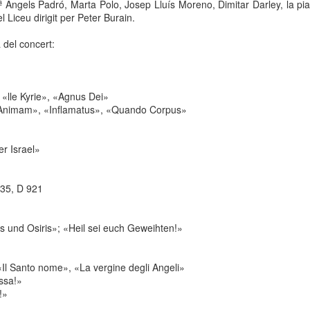
ª Àngels Padró, Marta Polo, Josep Lluís Moreno, Dimitar Darley, la pia
neurodegenerativa amb la qual conviuen 12.
 Liceu dirigit per Peter Burain.
Catalunya i que encara no té cura.
 del concert:
El concurs començarà a les 12 hores a La R
comptarà amb el patrocini de Oleaurum i Rep
 «lle Kyrie», «Agnus Dei»
 Animam», «Inflamatus», «Quando Corpus»
er Israel»
135, D 921
is und Osiris»; «Heil sei euch Geweihten!»
«Il Santo nome», «La vergine degli Angeli»
ssa!»
!»