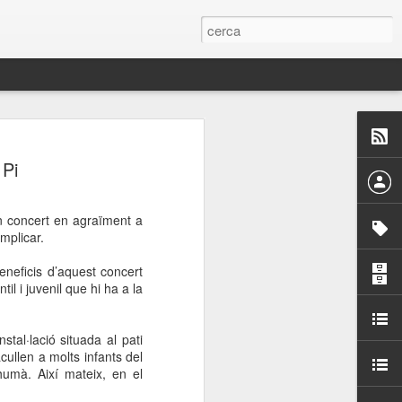
 Paelles a
 Pi
últiple organitzen la
n concert en agraïment a
ari per sensibilitzar a
implicar.
eneficis d’aquest concert
ats de la Festa Major
il i juvenil que hi ha a la
dició del concurs
tal·lació situada al pati
a’, organitzat per la
acullen a molts infants del
Amics de La Rambla.
umà. Així mateix, en el
bilitat i conscienciar a
altia