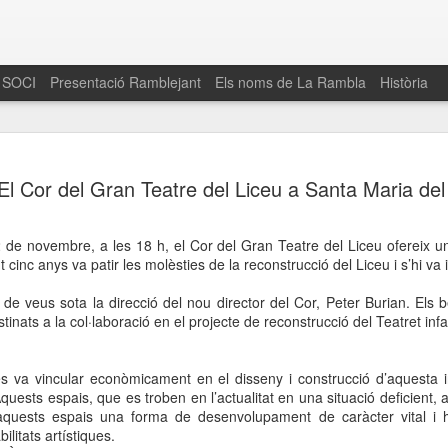
 SOCI
Presentació Ramblejant
Els noms de La Rambla
Història
El 16 de maig… Fem
MAR
El Cor del Gran Teatre del Liceu a Santa Maria del
30
La Rambla
Amics de La Rambla i la Fundació Esclerosi M
 de novembre, a les 18 h, el Cor del Gran Teatre del Liceu ofereix u
quarta edició del seu concurs de paelles solid
t cinc anys va patir les molèsties de la reconstrucció del Liceu i s’hi va 
la població sobre l’esclerosi múltiple
de veus sota la direcció del nou director del Cor, Peter Burian. Els b
Enguany el Concurs és un dels actes destac
inats a la col·laboració en el projecte de reconstrucció del Teatret infant
del Gòtic
El dissabte 16 de maig tindrà lloc la quarta e
s va vincular econòmicament en el disseny i construcció d’aquesta ins
gastronòmic solidari ‘Fem Paelles a La Rambl
 Aquests espais, que es troben en l’actualitat en una situació deficient, 
Fundació Esclerosi Múltiple i l’associació 
aquests espais una forma de desenvolupament de caràcter vital i h
Aquesta iniciativa té el propòsit de donar visi
litats artístiques.
la societat sobre l’esclerosi múltiple, una mal