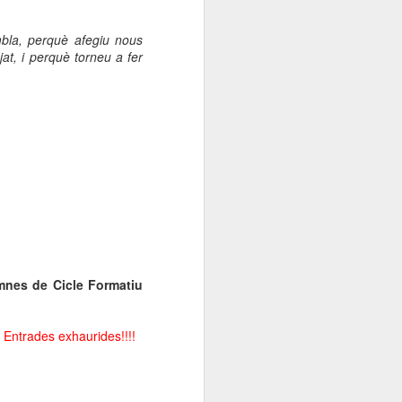
000 persones a
bla, perquè afegiu nous
at, i perquè torneu a fer
ambla Santa Mònica, i
sol.
umnes de Cicle Formatiu
.
Entrades exhaurides!!!!