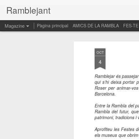
Ramblejant
Magazine
Pàgina principal
AMICS DE LA RAMBLA
FES-TE
OCT
4
Ramblejar és passejar 
qui s'hi deixa portar
Roser per animar-vos
Barcelona.
Entre la Rambla del pa
Rambla del futur, qu
patrimoni, tradicions i 
Aprofiteu les Festes de
els museus que obrim p