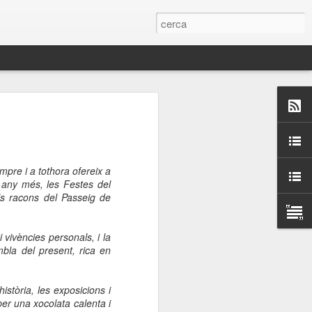
 Paelles a
últiple organitzen la
pre i a tothora ofereix a
ari per sensibilitzar a
 any més, les Festes del
ls racons del Passeig de
ats de la Festa Major
 vivències personals, i la
bla del present, rica en
dició del concurs
a’, organitzat per la
Amics de La Rambla.
istòria, les exposicions i
bilitat i conscienciar a
per una xocolata calenta i
altia