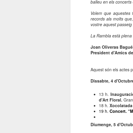
balleu en els concerts
Volem que aquestes f
records als molts que
vostre aquest passeig
La Rambla està plena d
Joan Oliveras Bagué
President d'Amics d
Aquest són els actes p
Dissabte, 4 d'Octubr
13 h.
Inauguraci
d'Art Floral.
Gran 
18 h.
Xocolatada
19 h.
Concert. “
Diumenge, 5 d'Octub