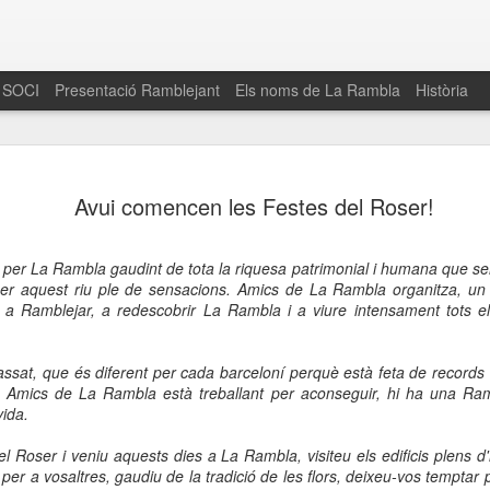
 SOCI
Presentació Ramblejant
Els noms de La Rambla
Història
El 16 de maig… Fem
MAR
Avui comencen les Festes del Roser!
30
La Rambla
Amics de La Rambla i la Fundació Esclerosi M
per La Rambla gaudint de tota la riquesa patrimonial i humana que sem
quarta edició del seu concurs de paelles solid
 per aquest riu ple de sensacions. Amics de La Rambla organitza, un
la població sobre l’esclerosi múltiple
 a Ramblejar, a redescobrir La Rambla i a viure intensament tots e
Enguany el Concurs és un dels actes destac
del Gòtic
ssat, que és diferent per cada barceloní perquè està feta de records i
e Amics de La Rambla està treballant per aconseguir, hi ha una Ram
El dissabte 16 de maig tindrà lloc la quarta e
vida.
gastronòmic solidari ‘Fem Paelles a La Rambl
Fundació Esclerosi Múltiple i l’associació 
l Roser i veniu aquests dies a La Rambla, visiteu els edificis plens d'h
Aquesta iniciativa té el propòsit de donar visi
er a vosaltres, gaudiu de la tradició de les flors, deixeu-vos temptar 
la societat sobre l’esclerosi múltiple, una mal