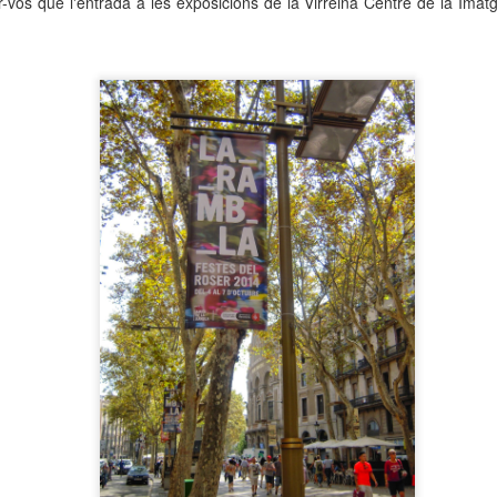
-vos que l'entrada a les exposicions de la Virreina Centre de la Imatg
 Museu de l’Eròtica de Barcelona (MEB) celebra el Dia Internacional
l Fetitxisme, que té lloc el pròxim 16 de gener, amb la inauguració de
exposició “Picasso. Dalí. Fetitxisme. El simbolisme del desig”, una
stra que proposa una lectura cultural, històrica i sexològica del
titxisme a través de dos grans referents de la història de l'art.
 Dia Internacional del Fetitxisme va néixer al Regne Unit al 2008 sota
 nom National Fetish Day i, posteriorment, es va internacionalitzar.
La Rambla Film Festival Barcelona
AN
9
Del 16 al 23 de gener de 2026 La Rambla acollirà una mostra
internacional de cinema que neix amb la intenció de convertir-se
 un dels festivals de referència a la nostra ciutat.
a Rambla Film Festival Barcelona” presentarà pel·lícules de tot el
n i mostrarà el cinema barceloní i la seva història al mon.
Activitats de Nadal a La Rambla
EC
11