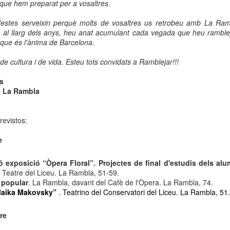
 que hem preparat per a vosaltres.
neurodegenerativa amb la qual conviuen 12.
Catalunya i que encara no té cura.
estes serveixin perquè molts de vosaltres us retrobeu amb La Ram
, al llarg dels anys, heu anat acumulant cada vegada que heu ramblej
El concurs començarà a les 12 hores a La R
 que és l'ànima de Barcelona.
comptarà amb el patrocini de Oleaurum i Rep
e cultura i de vida. Esteu tots convidats a Ramblejar!!!
s
e La Rambla
revistos:
e
ó exposició “Òpera Floral”. Projectes de final d'estudis dels al
Teatre del Liceu. La Rambla, 51-59.
 popular
. La Rambla, davant del Cafè de l'Òpera. La Rambla, 74.
Maika Makovsky”
. Teatrino del Conservatori del Liceu. La Rambla, 51
re