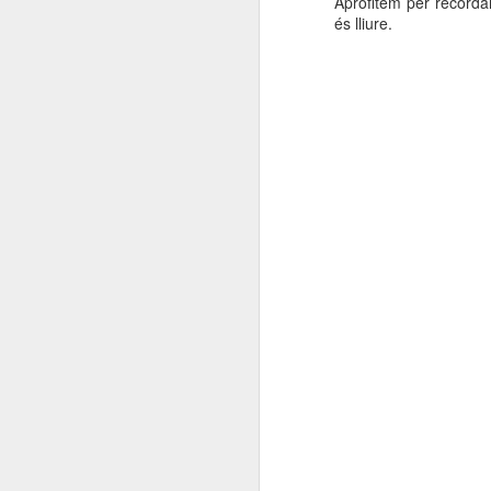
Aprofitem per recordar
El
és lliure.
de
l'
mo
fe
El
el
J
en
“L
mó
D