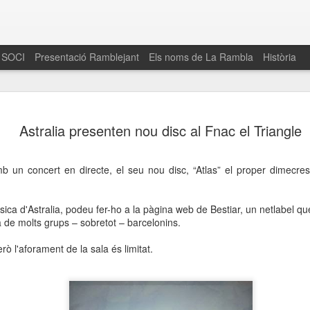
 SOCI
Presentació Ramblejant
Els noms de La Rambla
Història
El 16 de maig… Fem
MAR
Astralia presenten nou disc al Fnac el Triangle
30
La Rambla
Amics de La Rambla i la Fundació Esclerosi M
mb un concert en directe, el seu nou disc, “Atlas” el proper dimecre
quarta edició del seu concurs de paelles solid
la població sobre l’esclerosi múltiple
sica d'Astralia, podeu fer-ho a la pàgina web de Bestiar, un netlabel qu
Enguany el Concurs és un dels actes destac
 de molts grups – sobretot – barcelonins.
del Gòtic
erò l'aforament de la sala és limitat.
El dissabte 16 de maig tindrà lloc la quarta e
gastronòmic solidari ‘Fem Paelles a La Rambl
Fundació Esclerosi Múltiple i l’associació 
Aquesta iniciativa té el propòsit de donar visi
la societat sobre l’esclerosi múltiple, una mal