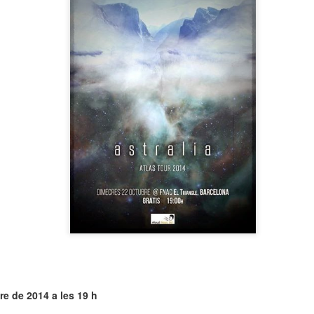
neurodegenerativa amb la qual conviuen 12.
Catalunya i que encara no té cura.
El concurs començarà a les 12 hores a La R
comptarà amb el patrocini de Oleaurum i Rep
re de 2014 a les 19 h