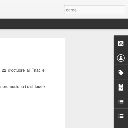
 Paelles a
últiple organitzen la
s 22 d'octubre al Fnac el
ari per sensibilitzar a
e promociona i distribueix
ats de la Festa Major
dició del concurs
a’, organitzat per la
Amics de La Rambla.
bilitat i conscienciar a
altia