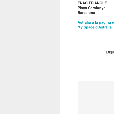
FNAC TRIANGLE
El 21 de març... Cap
MAR
Plaça Catalunya
5
Butaca buida
Barcelona
Cap Butaca Buida va néixer amb
un objectiu tant ambiciós com
Astralia a la pàgina 
possible: convertir Catalunya en la
My Space d'Astralia
capital mundial de les arts
escèniques. I ho hem aconseguit
gràcies al bo i millor que té aquest
país: la seva gent, la societat civil
J
que es mou cada vegada que té al
Etiq
davant una fita històrica.
Sa
En aquesta tercera edició
continuem volent omplir totes les
E
butaques dels teatres, ateneus i
Te
centres cívics adherits. El proper
ha
dissabte 21 de març de 2026, que
ha
no quedi cap butaca buida.
le
J