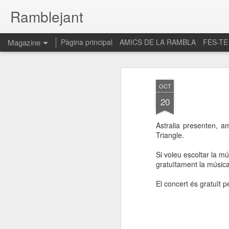
Ramblejant
Magazine
Pàgina principal
AMICS DE LA RAMBLA
FES-TE
OCT
20
Astralia presenten, a
Triangle.
Si voleu escoltar la mú
gratuïtament la música
El concert és gratuït p