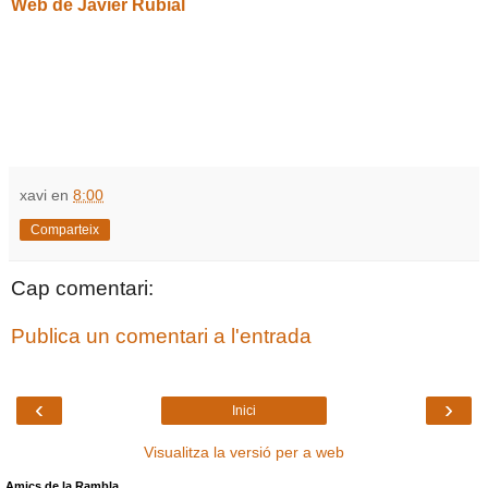
Web de Javier Rubial
xavi
en
8:00
Comparteix
Cap comentari:
Publica un comentari a l'entrada
‹
›
Inici
Visualitza la versió per a web
Amics de la Rambla