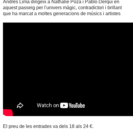
Andrés Lima dirigeix a Nathalie Poza i Pablo Derqui en
aquest passeig per l'univers màgic, contradictori i brillant
que ha marcat a moltes generacions de músics i artistes
El preu de les entrades va dels 18 als 24 €.