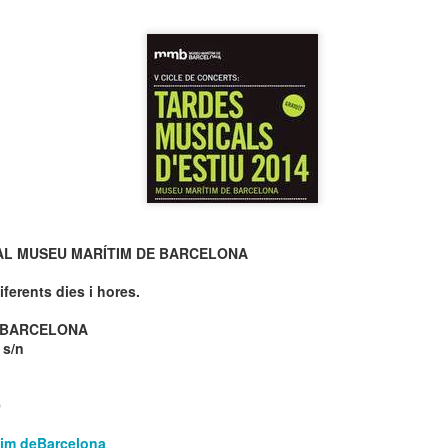
neurodegenerativa amb la qual conviuen 12.
Catalunya i que encara no té cura.
El concurs començarà a les 12 hores a La R
comptarà amb el patrocini de Oleaurum i Rep
AL MUSEU MARÍTIM DE BARCELONA
Diferents dies i hores.
 BARCELONA
 s/n
0
tim deBarcelona