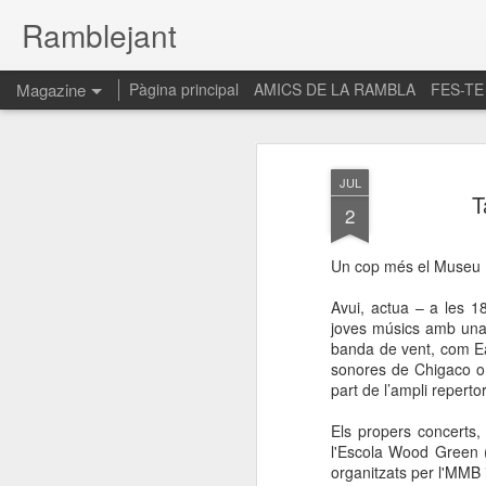
Ramblejant
Magazine
Pàgina principal
AMICS DE LA RAMBLA
FES-TE
JUL
T
2
Un cop més el Museu Ma
Avui, actua – a les 1
joves músics amb una e
banda de vent, com E
sonores de Chigaco o
part de l’ampli repertor
Els propers concerts,
l'Escola Wood Green (8
organitzats per l'MMB i