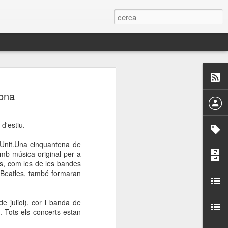
 Paelles a
lona
últiple organitzen la
d'estiu.
ari per sensibilitzar a
e Unit.Una cinquantena de
amb música original per a
ats de la Festa Major
s, com les de les bandes
 Beatles, també formaran
dició del concurs
a’, organitzat per la
 juliol), cor i banda de
Amics de La Rambla.
. Tots els concerts estan
bilitat i conscienciar a
altia