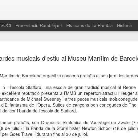
 SOCI
Presentació Ramblejant
Els noms de La Rambla
Història
El 16 de maig… Fem
MAR
ardes musicals d'estiu al Museu Marítim de Barce
30
La Rambla
Amics de La Rambla i la Fundació Esclerosi M
rítim de Barcelona organitza concerts gratuïts al seu jardí les tardes 
quarta edició del seu concurs de paelles solid
la població sobre l’esclerosi múltiple
8 h - l'escola Stafford, una escola de gran tradició musical al Regn
xcel·lent reputació presenta a l’MMB un repertori atractiu i lleuger 
Enguany el Concurs és un dels actes destac
arthdance de Michael Sweeney i altres peces musicals molt conegude
del Gòtic
 d’El fantasma de l’Òpera. Suites de cançons ben conegudes de The
i del cor i banda de l’escola de Stafford.
El dissabte 16 de maig tindrà lloc la quarta e
gastronòmic solidari ‘Fem Paelles a La Rambl
 també gratuïts, són Orquestra Simfònica de Vuurvogel de Zwole (7 de
Fundació Esclerosi Múltiple i l’associació 
 de juliol) i la Banda de la Sturminister Newton School (16 de juliol)
Aquesta iniciativa té el propòsit de donar visi
 per Goes Travel i duraran fins al 30 de juliol.
la societat sobre l’esclerosi múltiple, una mal