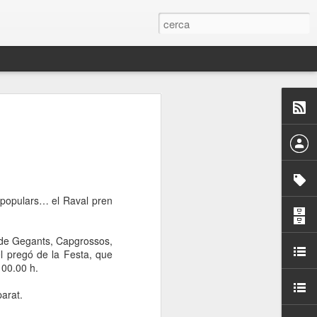
 Paelles a
últiple organitzen la
ari per sensibilitzar a
ls populars… el Raval pren
ats de la Festa Major
la de Gegants, Capgrossos,
el pregó de la Festa, que
dició del concurs
 00.00 h.
a’, organitzat per la
Amics de La Rambla.
arat.
bilitat i conscienciar a
altia