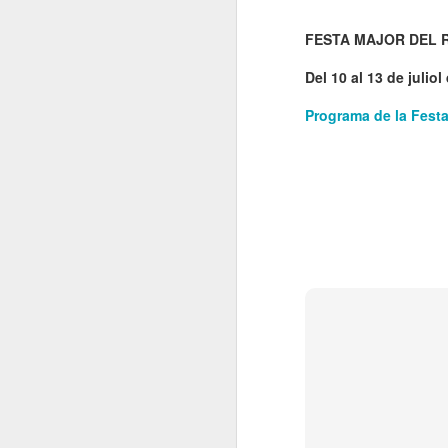
El 21 de març... Cap
MAR
5
FESTA MAJOR DEL R
Butaca buida
Cap Butaca Buida va néixer amb
Del 10 al 13 de juliol
un objectiu tant ambiciós com
possible: convertir Catalunya en la
Programa de la Festa
capital mundial de les arts
escèniques. I ho hem aconseguit
gràcies al bo i millor que té aquest
país: la seva gent, la societat civil
J
que es mou cada vegada que té al
davant una fita històrica.
Sa
En aquesta tercera edició
continuem volent omplir totes les
E
butaques dels teatres, ateneus i
Te
centres cívics adherits. El proper
ha
dissabte 21 de març de 2026, que
ha
no quedi cap butaca buida.
le
J