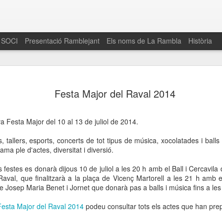
 SOCI
Presentació Ramblejant
Els noms de La Rambla
Història
El 16 de maig… Fem
MAR
Festa Major del Raval 2014
30
La Rambla
Amics de La Rambla i la Fundació Esclerosi M
a Festa Major del 10 al 13 de juliol de 2014.
quarta edició del seu concurs de paelles solid
la població sobre l’esclerosi múltiple
s, tallers, esports, concerts de tot tipus de música, xocolatades i bal
ma ple d'actes, diversitat i diversió.
Enguany el Concurs és un dels actes destac
del Gòtic
es festes es donarà dijous 10 de juliol a les 20 h amb el Ball i Cercavi
Raval, que finalitzarà a la plaça de Vicenç Martorell a les 21 h amb 
El dissabte 16 de maig tindrà lloc la quarta e
 Josep Maria Benet i Jornet que donarà pas a balls i música fins a les
gastronòmic solidari ‘Fem Paelles a La Rambl
Fundació Esclerosi Múltiple i l’associació 
Festa Major del Raval 2014
podeu consultar tots els actes que han prep
Aquesta iniciativa té el propòsit de donar visi
la societat sobre l’esclerosi múltiple, una mal