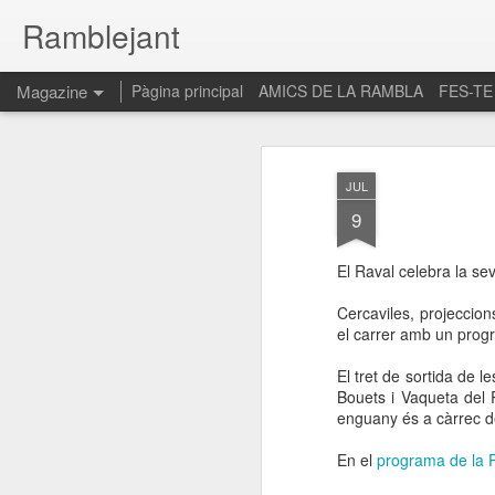
Ramblejant
Magazine
Pàgina principal
AMICS DE LA RAMBLA
FES-TE
JUL
9
El Raval celebra la sev
Cercaviles, projeccion
el carrer amb un progra
El tret de sortida de l
Bouets i Vaqueta del 
enguany és a càrrec de
En el
programa de la 