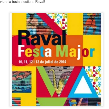
viure la festa d'estiu al Raval!
neurodegenerativa amb la qual conviuen 12.
Catalunya i que encara no té cura.
El concurs començarà a les 12 hores a La R
comptarà amb el patrocini de Oleaurum i Rep