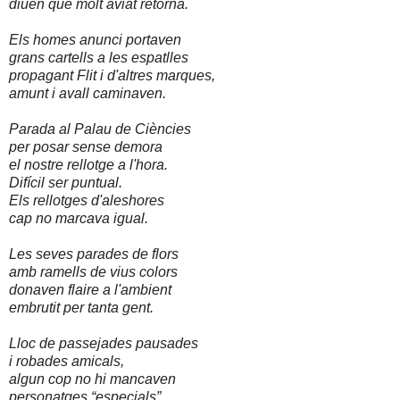
diuen que molt aviat retorna.
Els homes anunci portaven
grans cartells a les espatlles
propagant Flit i d'altres marques,
amunt i avall caminaven.
Parada al Palau de Ciències
per posar sense demora
el nostre rellotge a l'hora.
Difícil ser puntual.
Els rellotges d'aleshores
cap no marcava igual.
Les seves parades de flors
amb ramells de vius colors
donaven flaire a l'ambient
embrutit per tanta gent.
Lloc de passejades pausades
i robades amicals,
algun cop no hi mancaven
personatges “especials”.