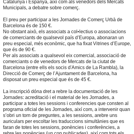
Catalunya i Espanya, així com als venedors dels Mercats
Municipals, a debatre sobre comerç.
El preu per participar a les Jornades de Comerç Urbà de
Barcelona és de 150 €.
No obstant això, els associats a col•lectius o associacions
de comerciants de qualsevol país d’Europa, abonaran un
preu especial, més econòmic, que ha fixat Vitrines d’Europe,
que és de 90 €.
Per als associats a qualsevol eix comercial, associació de
comerciants o de venedors de Mercats de la ciutat de
Barcelona (entre ells els socis d'Amics de La Rambla), la
Direcció de Comerç de l’Ajuntament de Barcelona, ha
disposat un preu especial que és de 45 €.
La inscripció dóna dret a rebre la documentació de les
Jornades: acreditació i el material de les Jornades, a
participar a totes les sessions i conferencies que consten al
programa oficial de les Jornades, així com, a intervenir quan
s’obri un torn de preguntes, a les sessions, arebre uns
auriculars per escoltar les traduccions simultànies que es
faran de totes les sessions, ponències i conferències, a
rebre les ponències (un cop publicades), així com tots els