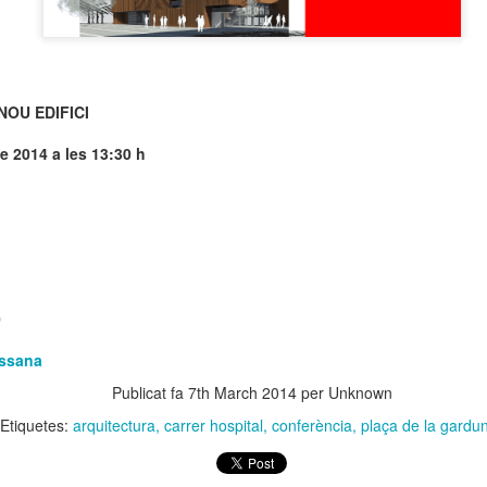
neurodegenerativa amb la qual conviuen 12.
Catalunya i que encara no té cura.
El concurs començarà a les 12 hores a La R
comptarà amb el patrocini de Oleaurum i Rep
OU EDIFICI
e 2014 a les 13:30 h
0
assana
Publicat fa
7th March 2014
per Unknown
Etiquetes:
arquitectura
carrer hospital
conferència
plaça de la gardu