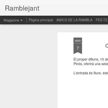
Ramblejant
Magazine
Pàgina principal
AMICS DE LA RAMBLA
FES-TE
MAR
C
7
El proper dilluns, 10 
Pinós, oferirà una sess
L'entrada és lliure, es