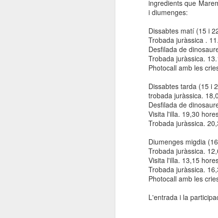
ingredients que Marem
i diumenges:
Dissabtes matí (15 i 2
Trobada juràssica . 11
Desfilada de dinosaur
Trobada juràssica. 13
Photocall amb les crie
Dissabtes tarda (15 i 
trobada juràssica. 18,
Desfilada de dinosaur
Visita l'illa. 19,30 hore
Trobada juràssica. 20,
Diumenges migdia (16 
Trobada juràssica. 12,
Visita l'illa. 13,15 hore
Trobada juràssica. 16
Photocall amb les crie
L'entrada i la participa