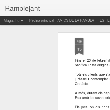
Ramblejant
Magazine
Pàgina principal
AMICS DE LA RAMBLA
FES-TE
FEB
15
Fins el 23 de febrer 
pacífica i està dirigida 
Tots els clients que 
juràssic i contemplar
Cretàcic.
A més, durant els caps
Rex amb les seves cri
Els jocs, on els nens