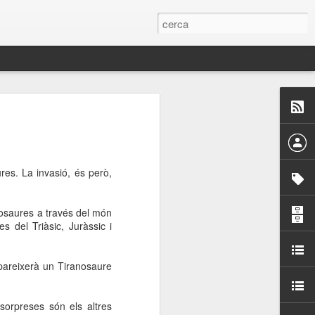
 Paelles a
últiple organitzen la
es. La invasió, és però,
ari per sensibilitzar a
nosaures a través del món
ats de la Festa Major
s del Triàsic, Juràssic i
dició del concurs
apareixerà un Tiranosaure
a’, organitzat per la
Amics de La Rambla.
bilitat i conscienciar a
sorpreses són els altres
altia