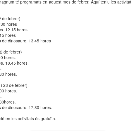
agnum té programats en aquest mes de febrer. Aquí teniu les activitat
neurodegenerativa amb la qual conviuen 12.
Catalunya i que encara no té cura.
2 de febrer)
El concurs començarà a les 12 hores a La R
.30 hores
comptarà amb el patrocini de Oleaurum i Rep
es. 12.15 hores
.15 hores
s de dinosaure. 13,45 hores
22 de febrer)
00 hores.
es. 18,45 hores.
s.
30 hores.
i 23 de febrer).
00 hores.
s.
,30hores.
s de dinosaure. 17,30 hores.
ció en les activitats és gratuïta.