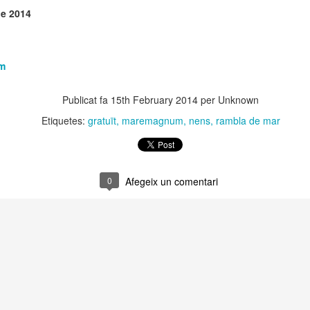
 Museu de l’Eròtica de Barcelona (MEB) celebra el Dia Internacional
de 2014
l Fetitxisme, que té lloc el pròxim 16 de gener, amb la inauguració de
exposició “Picasso. Dalí. Fetitxisme. El simbolisme del desig”, una
stra que proposa una lectura cultural, històrica i sexològica del
titxisme a través de dos grans referents de la història de l'art.
m
 Dia Internacional del Fetitxisme va néixer al Regne Unit al 2008 sota
Publicat fa
15th February 2014
per Unknown
 nom National Fetish Day i, posteriorment, es va internacionalitzar.
Etiquetes:
gratuït
maremagnum
nens
rambla de mar
La Rambla Film Festival Barcelona
AN
9
Del 16 al 23 de gener de 2026 La Rambla acollirà una mostra
internacional de cinema que neix amb la intenció de convertir-se
 un dels festivals de referència a la nostra ciutat.
0
Afegeix un comentari
a Rambla Film Festival Barcelona” presentarà pel·lícules de tot el
n i mostrarà el cinema barceloní i la seva història al mon.
Activitats de Nadal a La Rambla
EC
11