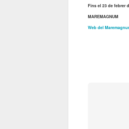
El
Fins el 23 de febrer 
de
l'
MAREMAGNUM
mo
fe
Web del Maremagnu
El
el
J
en
“L
mó
D