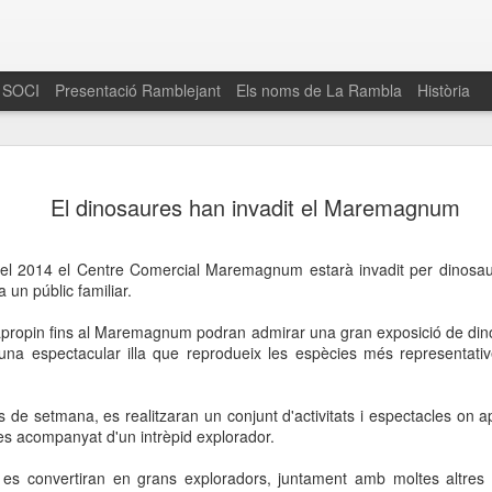
 SOCI
Presentació Ramblejant
Els noms de La Rambla
Història
El 16 de maig… Fem
MAR
El dinosaures han invadit el Maremagnum
30
La Rambla
Amics de La Rambla i la Fundació Esclerosi M
del 2014 el Centre Comercial Maremagnum estarà invadit per dinosaur
quarta edició del seu concurs de paelles solid
a un públic familiar.
la població sobre l’esclerosi múltiple
s'apropin fins al Maremagnum podran admirar una gran exposició de di
Enguany el Concurs és un dels actes destac
 una espectacular illa que reprodueix les espècies més representative
del Gòtic
El dissabte 16 de maig tindrà lloc la quarta e
 de setmana, es realitzaran un conjunt d'activitats i espectacles on 
gastronòmic solidari ‘Fem Paelles a La Rambl
es acompanyat d'un intrèpid explorador.
Fundació Esclerosi Múltiple i l’associació 
Aquesta iniciativa té el propòsit de donar visi
 es convertiran en grans exploradors, juntament amb moltes altres 
la societat sobre l’esclerosi múltiple, una mal