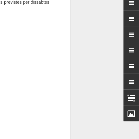
s previstes per dissabtes
000 persones a
ambla Santa Mònica, i
sol.